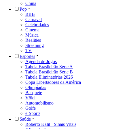
China
Pop
BBB
Carnaval
Celebridades
Cinema
Música
Realities
Streaming
TV
Esportes
Agenda de Jogos
Tabela Brasileirão Série A
Tabela Brasileirão Série B
Tabela Eliminatórias 2026
Copa Libertadores da América
Olimpíadas
Basquete
Vôlei
Automobilismo
Golfe
e-Sports
Saúde
Roberto Kalil - Sinais Vitais