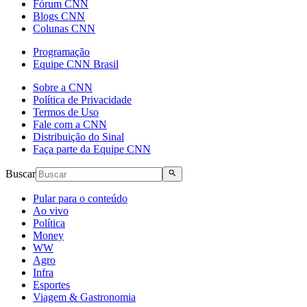
Fórum CNN
Blogs CNN
Colunas CNN
Programação
Equipe CNN Brasil
Sobre a CNN
Política de Privacidade
Termos de Uso
Fale com a CNN
Distribuição do Sinal
Faça parte da Equipe CNN
Buscar
Pular para o conteúdo
Ao vivo
Política
Money
WW
Agro
Infra
Esportes
Viagem & Gastronomia