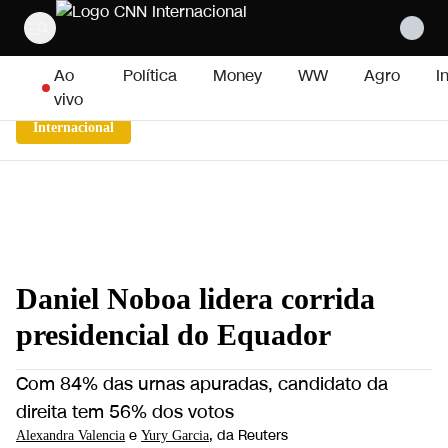
Pular para o conteúdo
Ao
Política
Money
WW
Agro
I
vivo
Internacional
Daniel Noboa lidera corrida
presidencial do Equador
Com 84% das urnas apuradas, candidato da
direita tem 56% dos votos
e
, da Reuters
Alexandra Valencia
Yury Garcia