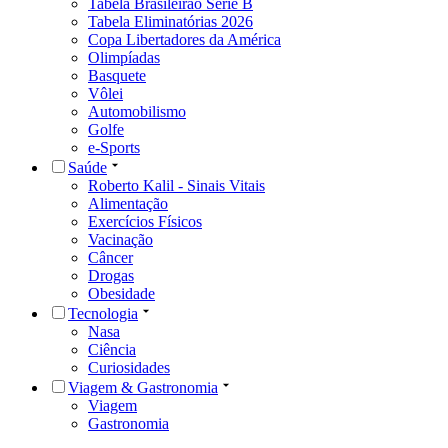
Tabela Brasileirão Série B
Tabela Eliminatórias 2026
Copa Libertadores da América
Olimpíadas
Basquete
Vôlei
Automobilismo
Golfe
e-Sports
Saúde
Roberto Kalil - Sinais Vitais
Alimentação
Exercícios Físicos
Vacinação
Câncer
Drogas
Obesidade
Tecnologia
Nasa
Ciência
Curiosidades
Viagem & Gastronomia
Viagem
Gastronomia