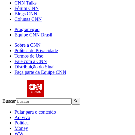
CNN Talks
Fórum CNN
Blogs CNN
Colunas CNN
Programação
Equipe CNN Brasil
Sobre a CNN
Política de Privacidade
Termos de Uso
Fale com a CNN
Distribuição do Sinal
Faça parte da Equipe CNN
Buscar
Pular para o conteúdo
Ao vivo
Política
Money
WW