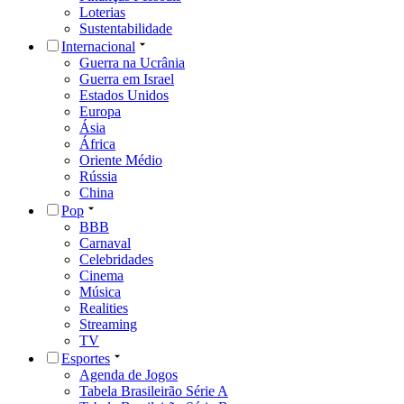
Loterias
Sustentabilidade
Internacional
Guerra na Ucrânia
Guerra em Israel
Estados Unidos
Europa
Ásia
África
Oriente Médio
Rússia
China
Pop
BBB
Carnaval
Celebridades
Cinema
Música
Realities
Streaming
TV
Esportes
Agenda de Jogos
Tabela Brasileirão Série A