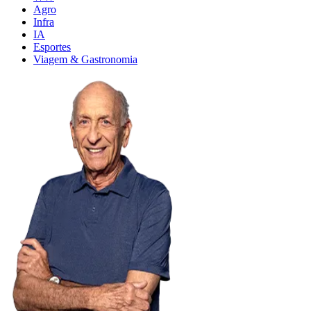
Agro
Infra
IA
Esportes
Viagem & Gastronomia