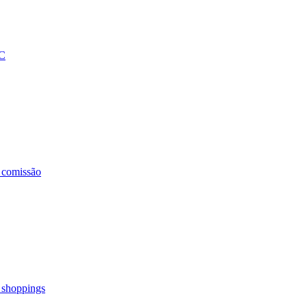
BC
 comissão
4 shoppings