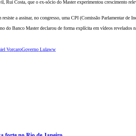
ivil, Rui Costa, que o ex-sócio do Master experimentou crescimento rel
resiste a assinar, no congresso, uma CPI (Comissão Parlamentar de Inqu
dono do Banco Master declarou de forma explícita em vídeos revelados na
iel Vorcaro
Governo Lula
ww
va forte no Rio de Janeiro