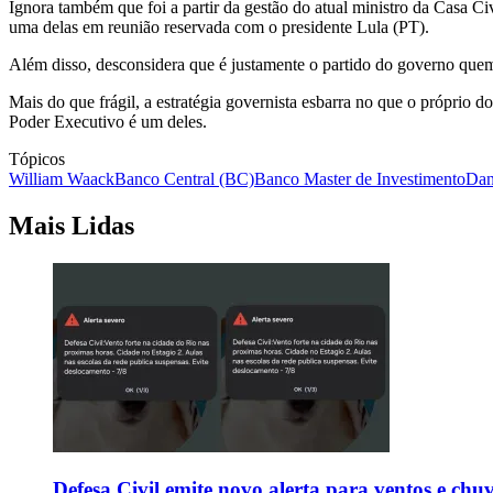
Ignora também que foi a partir da gestão do atual ministro da Casa C
uma delas em reunião reservada com o presidente Lula (PT).
Além disso, desconsidera que é justamente o partido do governo quem 
Mais do que frágil, a estratégia governista esbarra no que o próprio 
Poder E
xecutivo é um deles.
Tópicos
William Waack
Banco Central (BC)
Banco Master de Investimento
Dan
Mais Lidas
Defesa Civil emite novo alerta para ventos e chu