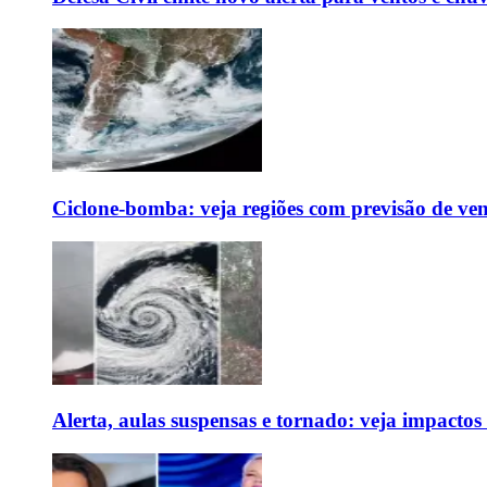
Ciclone-bomba: veja regiões com previsão de ven
Alerta, aulas suspensas e tornado: veja impactos