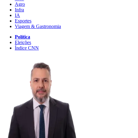
Agro
Infra
IA
Esportes
Viagem & Gastronomia
Política
Eleições
Índice CNN