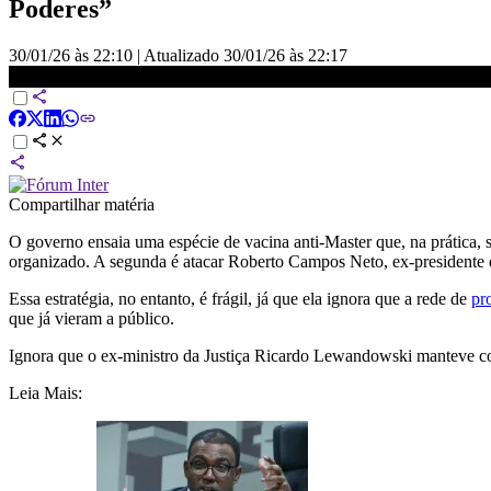
Poderes”
30/01/26 às 22:10
|
Atualizado
30/01/26 às 22:17
Análise: Vacina anti-Master do governo esbarra em Vorcaro | WW
Compartilhar matéria
O governo ensaia uma espécie de vacina anti-Master que, na prática, 
organizado. A
segunda é atacar Roberto Campos Neto, ex-presidente 
Essa estratégia, no entanto, é frágil, já que
ela ignora que a rede de
pr
que já vieram a público.
Ignora que o ex-ministro da Justiça Ricardo Lewandowski manteve co
Leia Mais: