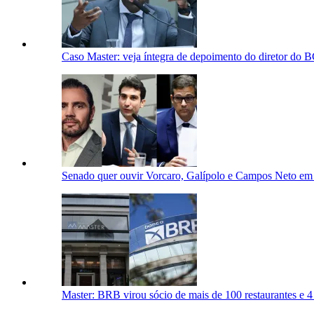
Caso Master: veja íntegra de depoimento do diretor do 
Senado quer ouvir Vorcaro, Galípolo e Campos Neto em
Master: BRB virou sócio de mais de 100 restaurantes e 