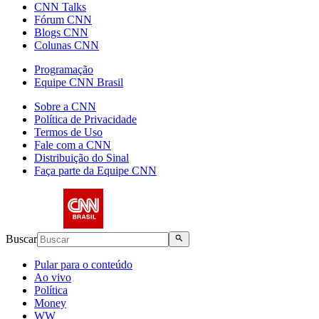
CNN Talks
Fórum CNN
Blogs CNN
Colunas CNN
Programação
Equipe CNN Brasil
Sobre a CNN
Política de Privacidade
Termos de Uso
Fale com a CNN
Distribuição do Sinal
Faça parte da Equipe CNN
Buscar
Pular para o conteúdo
Ao vivo
Política
Money
WW