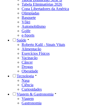
Tabela Eliminatórias 2026
Copa Libertadores da América
Olimpíadas
Basquete
Vôlei
Automobilismo
Golfe
e-Sports
Saúde
Roberto Kalil - Sinais Vitais
Alimentação
Exercícios Físicos
Vacinação
Câncer
Drogas
Obesidade
Tecnologia
Nasa
Ciência
Curiosidades
Viagem & Gastronomia
Viagem
Gastronomia