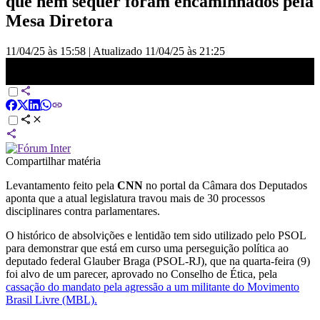
que nem sequer foram encaminhados pela
Mesa Diretora
11/04/25 às 15:58
|
Atualizado
11/04/25 às 21:25
Análise: Câmara trava mais de 30 processos contra deputados |
CNN PRIME TIME
Compartilhar matéria
Levantamento feito pela
CNN
no portal da Câmara dos Deputados
aponta que a atual legislatura travou mais de 30 processos
disciplinares contra parlamentares.
O histórico de absolvições e lentidão tem sido utilizado pelo PSOL
para demonstrar que está em curso uma perseguição política ao
deputado federal Glauber Braga (PSOL-RJ), que na quarta-feira (9)
foi alvo de um parecer, aprovado no Conselho de Ética, pela
cassação do mandato pela agressão a um militante do Movimento
Brasil Livre (MBL).