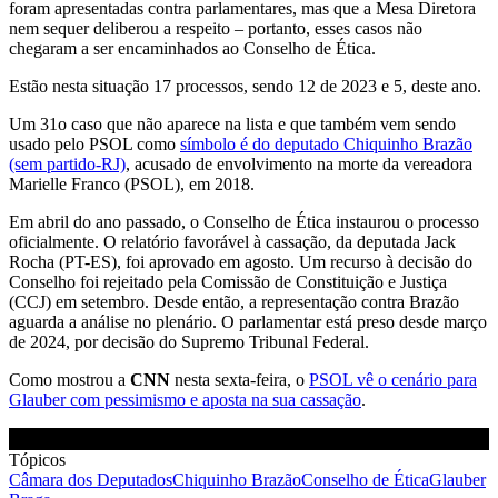
foram apresentadas contra parlamentares, mas que a Mesa Diretora
nem sequer deliberou a respeito – portanto, esses casos não
chegaram a ser encaminhados ao Conselho de Ética.
Estão nesta situação 17 processos, sendo 12 de 2023 e 5, deste ano.
Um 31o caso que não aparece na lista e que também vem sendo
usado pelo PSOL como
símbolo é do deputado Chiquinho Brazão
(sem partido-RJ)
, acusado de envolvimento na morte da vereadora
Marielle Franco (PSOL), em 2018.
Em abril do ano passado, o Conselho de Ética instaurou o processo
oficialmente. O relatório favorável à cassação, da deputada Jack
Rocha (PT-ES), foi aprovado em agosto. Um recurso à decisão do
Conselho foi rejeitado pela Comissão de Constituição e Justiça
(CCJ) em setembro. Desde então, a representação contra Brazão
aguarda a análise no plenário. O parlamentar está preso desde março
de 2024, por decisão do Supremo Tribunal Federal.
Como mostrou a
CNN
nesta sexta-feira, o
PSOL vê o cenário para
Glauber com pessimismo e aposta na sua cassação
.
Tópicos
Câmara dos Deputados
Chiquinho Brazão
Conselho de Ética
Glauber