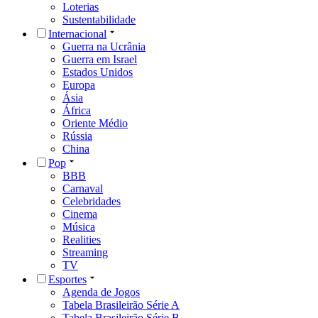
Loterias
Sustentabilidade
Internacional
Guerra na Ucrânia
Guerra em Israel
Estados Unidos
Europa
Ásia
África
Oriente Médio
Rússia
China
Pop
BBB
Carnaval
Celebridades
Cinema
Música
Realities
Streaming
TV
Esportes
Agenda de Jogos
Tabela Brasileirão Série A
Tabela Brasileirão Série B