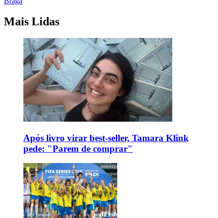
Braga
Mais Lidas
Após livro virar best-seller, Tamara Klink
pede: "Parem de comprar"