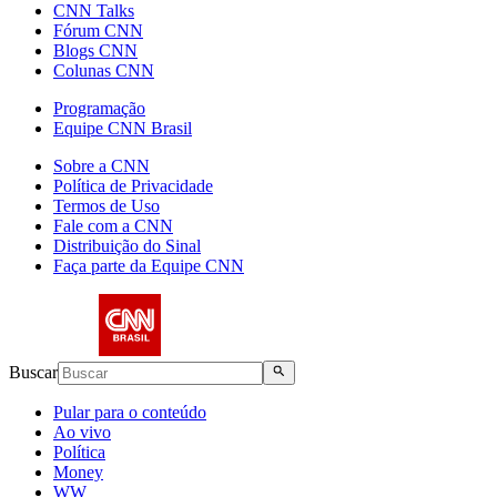
CNN Talks
Fórum CNN
Blogs CNN
Colunas CNN
Programação
Equipe CNN Brasil
Sobre a CNN
Política de Privacidade
Termos de Uso
Fale com a CNN
Distribuição do Sinal
Faça parte da Equipe CNN
Buscar
Pular para o conteúdo
Ao vivo
Política
Money
WW