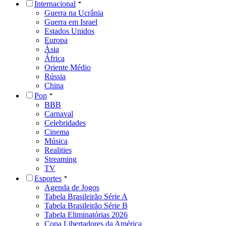
Internacional
Guerra na Ucrânia
Guerra em Israel
Estados Unidos
Europa
Ásia
África
Oriente Médio
Rússia
China
Pop
BBB
Carnaval
Celebridades
Cinema
Música
Realities
Streaming
TV
Esportes
Agenda de Jogos
Tabela Brasileirão Série A
Tabela Brasileirão Série B
Tabela Eliminatórias 2026
Copa Libertadores da América