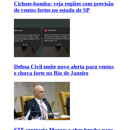
Ciclone-bomba: veja regiões com previsão
de ventos fortes no estado de SP
Defesa Civil emite novo alerta para ventos
e chuva forte no Rio de Janeiro
STF contraria Moraes e abre brecha para