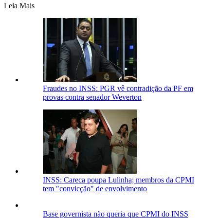
Leia Mais
Fraudes no INSS: PGR vê contradição da PF em
provas contra senador Weverton
INSS: Careca poupa Lulinha; membros da CPMI
tem "convicção" de envolvimento
Base governista não queria que CPMI do INSS