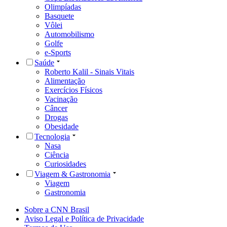
Olimpíadas
Basquete
Vôlei
Automobilismo
Golfe
e-Sports
Saúde
Roberto Kalil - Sinais Vitais
Alimentação
Exercícios Físicos
Vacinação
Câncer
Drogas
Obesidade
Tecnologia
Nasa
Ciência
Curiosidades
Viagem & Gastronomia
Viagem
Gastronomia
Sobre a CNN Brasil
Aviso Legal e Política de Privacidade