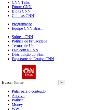
CNN Talks
Fórum CNN
Blogs CNN
Colunas CNN
Programação
Equipe CNN Brasil
Sobre a CNN
Política de Privacidade
Termos de Uso
Fale com a CNN
Distribuição do Sinal
Faça parte da Equipe CNN
Buscar
Pular para o conteúdo
Ao vivo
Política
Money
WW