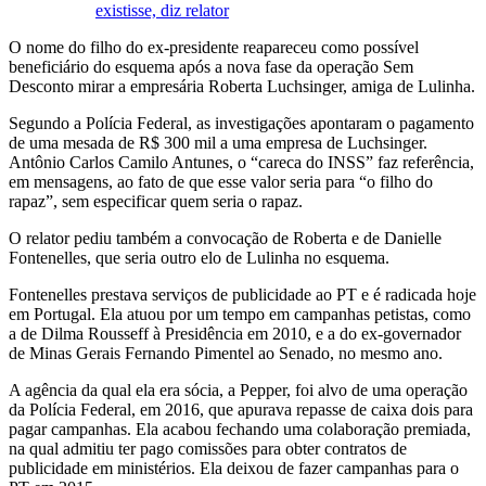
existisse, diz relator
O nome do filho do ex-presidente reapareceu como possível
beneficiário do esquema após a nova fase da operação Sem
Desconto mirar a empresária Roberta Luchsinger, amiga de Lulinha.
Segundo a Polícia Federal, as investigações apontaram o pagamento
de uma mesada de R$ 300 mil a uma empresa de Luchsinger.
Antônio Carlos Camilo Antunes, o “careca do INSS” faz referência,
em mensagens, ao fato de que esse valor seria para “o filho do
rapaz”, sem especificar quem seria o rapaz.
O relator pediu também a convocação de Roberta e de Danielle
Fontenelles, que seria outro elo de Lulinha no esquema.
Fontenelles prestava serviços de publicidade ao PT e é radicada hoje
em Portugal. Ela atuou por um tempo em campanhas petistas, como
a de Dilma Rousseff à Presidência em 2010, e a do ex-governador
de Minas Gerais Fernando Pimentel ao Senado, no mesmo ano.
A agência da qual ela era sócia, a Pepper, foi alvo de uma operação
da Polícia Federal, em 2016, que apurava repasse de caixa dois para
pagar campanhas. Ela acabou fechando uma colaboração premiada,
na qual admitiu ter pago comissões para obter contratos de
publicidade em ministérios. Ela deixou de fazer campanhas para o