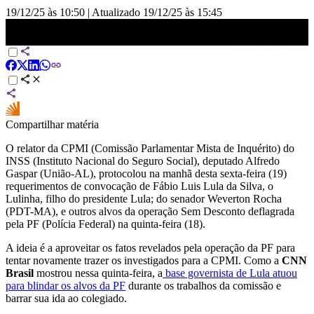
19/12/25 às 10:50
|
Atualizado
19/12/25 às 15:45
CPMI do INSS protocola convocação de filho de Lula, senador e
alvos da PF | BASTIDORES CNN
Compartilhar matéria
O relator da CPMI (Comissão Parlamentar Mista de Inquérito) do
INSS (Instituto Nacional do Seguro Social), deputado Alfredo
Gaspar (União-AL), protocolou na manhã desta sexta-feira (19)
requerimentos de convocação de Fábio Luis Lula da Silva, o
Lulinha, filho do presidente Lula; do senador Weverton Rocha
(PDT-MA), e outros alvos da operação Sem Desconto deflagrada
pela PF (Polícia Federal) na quinta-feira (18).
A ideia é a aproveitar os fatos revelados pela operação da PF para
tentar novamente trazer os investigados para a CPMI. Como a
CNN
Brasil
mostrou nessa quinta-feira, a
base governista de Lula atuou
para blindar os alvos da PF
durante os trabalhos da comissão e
barrar sua ida ao colegiado.