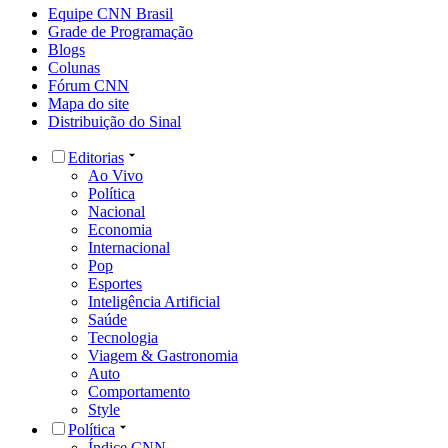
Equipe CNN Brasil
Grade de Programação
Blogs
Colunas
Fórum CNN
Mapa do site
Distribuição do Sinal
Editorias
Ao Vivo
Política
Nacional
Economia
Internacional
Pop
Esportes
Inteligência Artificial
Saúde
Tecnologia
Viagem & Gastronomia
Auto
Comportamento
Style
Política
Índice CNN