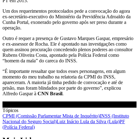
PT em 2015.
Um dos requerimentos protocolados pede a convocação do agora
ex-secretário-executivo do Ministério da Previdência Adroaldo da
Cunha Portal, exonerado pelo governo após ser preso durante a
operação.
Outro é requer a presença de Gustavo Marques Gaspar, empresário
e ex-assessor de Rocha. Ele é apontado nas investigações como
quem assinou procuração concedendo plenos poderes ao consultor
Rubens Oliveira Costa, apontado pela Polícia Federal como
“homem da mala” do careca do INSS.
“É importante ressaltar que todos esses personagens, em algum
momento do meu trabalho na relatoria da CPMI do INSS,
apareceram. A maioria já tinha pedido de convocação e até de
prisão, mas foram blindados por parte do governo”, explicou
Alfredo Gaspar à
CNN Brasil
.
Tópicos
CPMI (Comissão Parlamentar Mista de Inquérito)
INSS (Instituto
Nacional do Seguro Social)
Luiz Inácio Lula da Silva (Lula)
PF
(Polícia Federal)