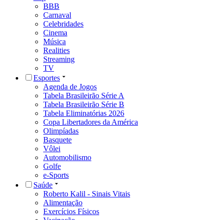
BBB
Carnaval
Celebridades
Cinema
Música
Realities
Streaming
TV
Esportes
Agenda de Jogos
Tabela Brasileirão Série A
Tabela Brasileirão Série B
Tabela Eliminatórias 2026
Copa Libertadores da América
Olimpíadas
Basquete
Vôlei
Automobilismo
Golfe
e-Sports
Saúde
Roberto Kalil - Sinais Vitais
Alimentação
Exercícios Físicos