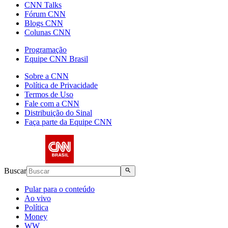
CNN Talks
Fórum CNN
Blogs CNN
Colunas CNN
Programação
Equipe CNN Brasil
Sobre a CNN
Política de Privacidade
Termos de Uso
Fale com a CNN
Distribuição do Sinal
Faça parte da Equipe CNN
Buscar
Pular para o conteúdo
Ao vivo
Política
Money
WW