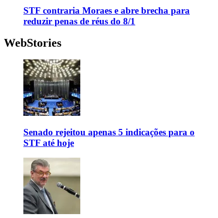
STF contraria Moraes e abre brecha para
reduzir penas de réus do 8/1
WebStories
Senado rejeitou apenas 5 indicações para o
STF até hoje