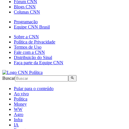
Fórum CNN
Blogs CNN
Colunas CNN
Programação
Equipe CNN Brasil
Sobre a CNN
Política de Privacidade
Termos de Uso
Fale com a CNN
Distribuição do Sinal
Faça parte da Equipe CNN
Buscar
Pular para o conteúdo
Ao vivo
Política
Money
WW
Agro
Infra
IA