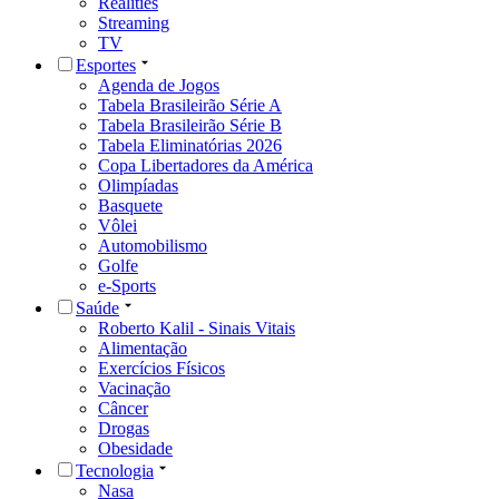
Realities
Streaming
TV
Esportes
Agenda de Jogos
Tabela Brasileirão Série A
Tabela Brasileirão Série B
Tabela Eliminatórias 2026
Copa Libertadores da América
Olimpíadas
Basquete
Vôlei
Automobilismo
Golfe
e-Sports
Saúde
Roberto Kalil - Sinais Vitais
Alimentação
Exercícios Físicos
Vacinação
Câncer
Drogas
Obesidade
Tecnologia
Nasa