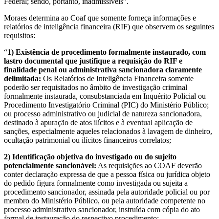
Federal; sendo, portanto, inadmissíveis”.
Moraes determina ao Coaf que somente forneça informações e
relatórios de inteligência financeira (RIF) que observem os seguintes
requisitos:
“
1) Existência de procedimento formalmente instaurado, com
lastro documental que justifique a requisição do RIF e
finalidade penal ou administrativa sancionadora claramente
delimitada:
Os Relatórios de Inteligência Financeira somente
poderão ser requisitados no âmbito de investigação criminal
formalmente instaurada, consubstanciada em Inquérito Policial ou
Procedimento Investigatório Criminal (PIC) do Ministério Público;
ou processo administrativo ou judicial de natureza sancionadora,
destinado à apuração de atos ilícitos e à eventual aplicação de
sanções, especialmente aqueles relacionados à lavagem de dinheiro,
ocultação patrimonial ou ilícitos financeiros correlatos;
2) Identificação objetiva do investigado ou do sujeito
potencialmente sancionável:
As requisições ao COAF deverão
conter declaração expressa de que a pessoa física ou jurídica objeto
do pedido figura formalmente como investigada ou sujeita a
procedimento sancionador, assinada pela autoridade policial ou por
membro do Ministério Público, ou pela autoridade competente no
processo administrativo sancionador, instruída com cópia do ato
formal de instauração do respectivo procedimento;