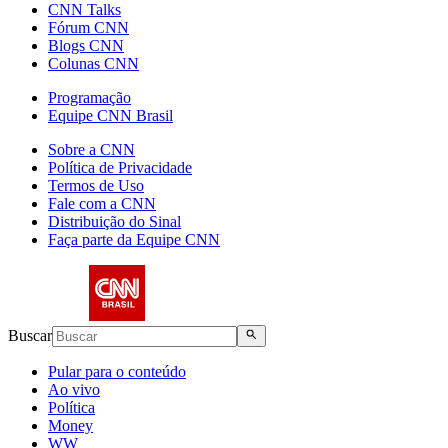
CNN Talks
Fórum CNN
Blogs CNN
Colunas CNN
Programação
Equipe CNN Brasil
Sobre a CNN
Política de Privacidade
Termos de Uso
Fale com a CNN
Distribuição do Sinal
Faça parte da Equipe CNN
Buscar
Pular para o conteúdo
Ao vivo
Política
Money
WW