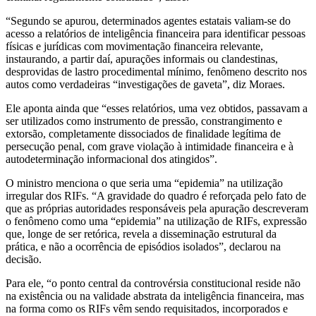
“Segundo se apurou, determinados agentes estatais valiam‑se do
acesso a relatórios de inteligência financeira para identificar pessoas
físicas e jurídicas com movimentação financeira relevante,
instaurando, a partir daí, apurações informais ou clandestinas,
desprovidas de lastro procedimental mínimo, fenômeno descrito nos
autos como verdadeiras “investigações de gaveta”, diz Moraes.
Ele aponta ainda que “esses relatórios, uma vez obtidos, passavam a
ser utilizados como instrumento de pressão, constrangimento e
extorsão, completamente dissociados de finalidade legítima de
persecução penal, com grave violação à intimidade financeira e à
autodeterminação informacional dos atingidos”.
O ministro menciona o que seria uma “epidemia” na utilização
irregular dos RIFs. “A gravidade do quadro é reforçada pelo fato de
que as próprias autoridades responsáveis pela apuração descreveram
o fenômeno como uma “epidemia” na utilização de RIFs, expressão
que, longe de ser retórica, revela a disseminação estrutural da
prática, e não a ocorrência de episódios isolados”, declarou na
decisão.
Para ele, “o ponto central da controvérsia constitucional reside não
na existência ou na validade abstrata da inteligência financeira, mas
na forma como os RIFs vêm sendo requisitados, incorporados e