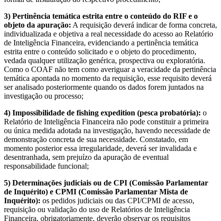
3) Pertinência temática estrita entre o conteúdo do RIF e o
objeto da apuração:
A requisição deverá indicar de forma concreta,
individualizada e objetiva a real necessidade do acesso ao Relatório
de Inteligência Financeira, evidenciando a pertinência temática
estrita entre o conteúdo solicitado e o objeto do procedimento,
vedada qualquer utilização genérica, prospectiva ou exploratória.
Como o COAF não tem como averiguar a veracidade da pertinência
temática apontada no momento da requisição, esse requisito deverá
ser analisado posteriormente quando os dados forem juntados na
investigação ou processo;
4) Impossibilidade de fishing expedition (pesca probatória):
o
Relatório de Inteligência Financeira não pode constituir a primeira
ou única medida adotada na investigação, havendo necessidade de
demonstração concreta de sua necessidade. Constatado, em
momento posterior essa irregularidade, deverá ser invalidada e
desentranhada, sem prejuízo da apuração de eventual
responsabilidade funcional;
5) Determinações judiciais ou de CPI (Comissão Parlamentar
de Inquérito) e CPMI (Comissão Parlamentar Mista de
Inquérito):
os pedidos judiciais ou das CPI/CPMI de acesso,
requisição ou validação do uso de Relatórios de Inteligência
Financeira, obrigatoriamente, deverão observar os requisitos