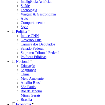
Inteligência Artificial
Saúde
Tecnologia
Viagem & Gastronomia
Auto
Comportamento
Style
Política
Índice CNN
Governo Lula
Câmara dos Deputados
Senado Federal
Supremo Tribunal Federal
Políticas Públicas
Nacional
Educação
Segurança
Clima
Meio Ambiente
Auxílio Brasil
São Paulo
Rio de Janeiro
Minas Gerais
Brasília
Economia