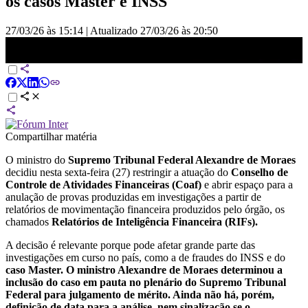
os casos Master e INSS
27/03/26 às 15:14
|
Atualizado
27/03/26 às 20:50
Moraes restringe atuação do Coaf e abre espaço para anulação de
provas | CNN PRIME TIME
Compartilhar matéria
O ministro do
Supremo Tribunal Federal Alexandre de Moraes
decidiu nesta sexta-feira (27) restringir a atuação do
Conselho de
Controle de Atividades Financeiras (Coaf)
e abrir espaço para a
anulação de provas produzidas em investigações a partir de
relatórios de movimentação financeira produzidos pelo órgão, os
chamados
Relatórios de Inteligência Financeira (RIFs).
A decisão é relevante porque pode afetar grande parte das
investigações em curso no país, como a de fraudes do INSS e do
caso Master. O ministro Alexandre de Moraes determinou a
inclusão do caso em pauta no plenário do Supremo Tribunal
Federal para julgamento de mérito. Ainda não há, porém,
definição de data para a análise, nem sinalização se o