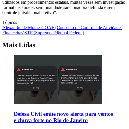
utilizados em procedimentos estatais, muitas vezes sem investigação
formal instaurada, sem finalidade sancionadora definida e sem
controle jurisdicional efetivo”.
Tópicos
Alexandre de Moraes
COAF (Conselho de Controle de Atividades
Financeiras)
STF (Supremo Tribunal Federal)
Mais Lidas
Defesa Civil emite novo alerta para ventos
e chuva forte no Rio de Janeiro