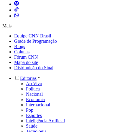
Mais
Equipe CNN Brasil
Grade de Programação
Blogs
Colunas
Fórum CNN
Mapa do site
Distribuição do Sinal
Editorias
Ao Vivo
Política
Nacional
Economia
Internacional
Pop
Esportes
Inteligência Artificial
Saúde
Tecnologia