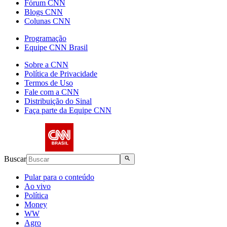
Fórum CNN
Blogs CNN
Colunas CNN
Programação
Equipe CNN Brasil
Sobre a CNN
Política de Privacidade
Termos de Uso
Fale com a CNN
Distribuição do Sinal
Faça parte da Equipe CNN
Buscar
Pular para o conteúdo
Ao vivo
Política
Money
WW
Agro