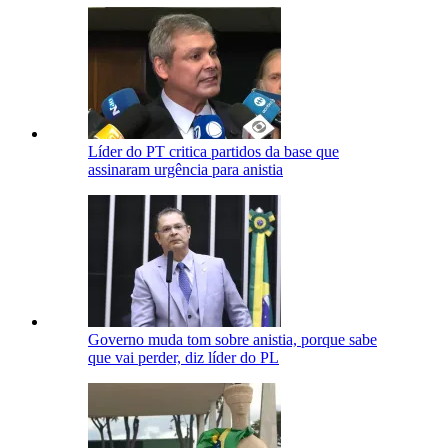
Líder do PT critica partidos da base que
assinaram urgência para anistia
Governo muda tom sobre anistia, porque sabe
que vai perder, diz líder do PL