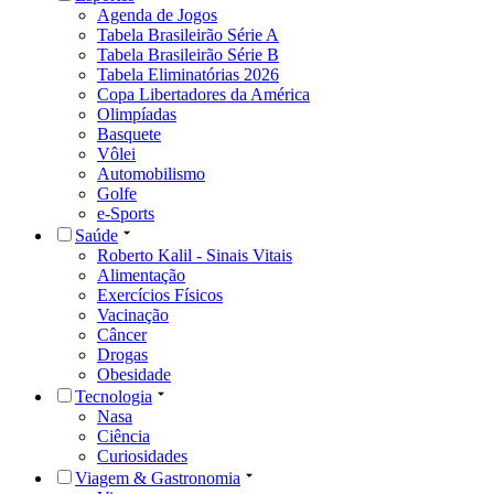
Agenda de Jogos
Tabela Brasileirão Série A
Tabela Brasileirão Série B
Tabela Eliminatórias 2026
Copa Libertadores da América
Olimpíadas
Basquete
Vôlei
Automobilismo
Golfe
e-Sports
Saúde
Roberto Kalil - Sinais Vitais
Alimentação
Exercícios Físicos
Vacinação
Câncer
Drogas
Obesidade
Tecnologia
Nasa
Ciência
Curiosidades
Viagem & Gastronomia