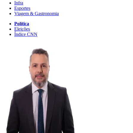
Infra
Esportes
Viagem & Gastronomia
Política
Eleições
Índice CNN