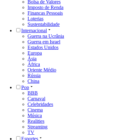
Bolsa de Valores
Imposto de Renda
Finanças Pessoais
Loterias
Sustentabilidade
Internacional
Guerra na Ucrânia
Guerra em Israel
Estados Unidos
Europa
Ásia
África
Oriente Médio
Rússia
China
Pop
BBB
Carnaval
Celebridades
Cinema
Música
Realities
Streaming
TV
Esportes