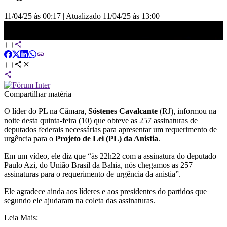
11/04/25 às 00:17
|
Atualizado
11/04/25 às 13:00
Anistia será página virada em questão de dias, diz Sóstenes
Cavalcante | BASTIDORES CNN
Compartilhar matéria
O líder do PL na Câmara,
Sóstenes Cavalcante
(RJ), informou na
noite desta quinta-feira (10) que obteve as 257 assinaturas de
deputados federais necessárias para apresentar um requerimento de
urgência para o
Projeto de Lei (PL) da Anistia
.
Em um vídeo, ele diz que “às 22h22 com a assinatura do deputado
Paulo Azi, do União Brasil da Bahia, nós chegamos as 257
assinaturas para o requerimento de urgência da anistia”.
Ele agradece ainda aos líderes e aos presidentes do partidos que
segundo ele ajudaram na coleta das assinaturas.
Leia Mais: