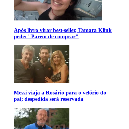
Após livro virar best-seller, Tamara Klink
pede: "Parem de comprar"
Messi viaja a Rosário para o velório do
pai; despedida será reservada