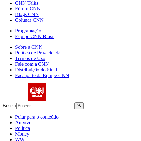
CNN Talks
Fórum CNN
Blogs CNN
Colunas CNN
Programação
Equipe CNN Brasil
Sobre a CNN
Política de Privacidade
Termos de Uso
Fale com a CNN
Distribuição do Sinal
Faça parte da Equipe CNN
Buscar
Pular para o conteúdo
Ao vivo
Política
Money
WW