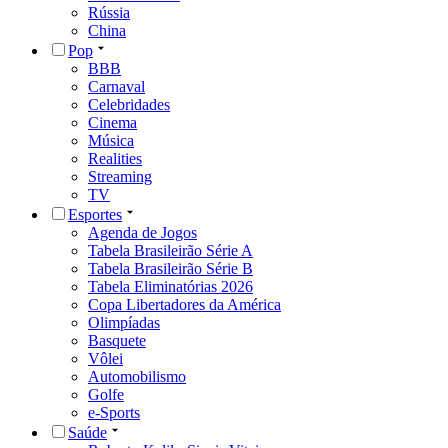
Rússia
China
Pop
BBB
Carnaval
Celebridades
Cinema
Música
Realities
Streaming
TV
Esportes
Agenda de Jogos
Tabela Brasileirão Série A
Tabela Brasileirão Série B
Tabela Eliminatórias 2026
Copa Libertadores da América
Olimpíadas
Basquete
Vôlei
Automobilismo
Golfe
e-Sports
Saúde