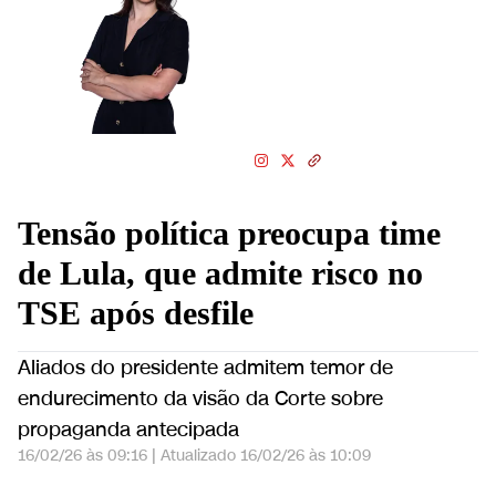
Foi repórter, editora,
colunista e diretora em
grandes redações como
Folha, Estadão, iG, Band e
Veja
Tensão política preocupa time
de Lula, que admite risco no
TSE após desfile
Aliados do presidente admitem temor de
endurecimento da visão da Corte sobre
propaganda antecipada
16/02/26 às 09:16
|
Atualizado
16/02/26 às 10:09