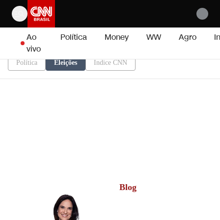
Pular para o conteúdo
Ao
Política
Money
WW
Agro
I
vivo
Política
Eleições
Índice CNN
Blog
Clarissa Oliveira
Viveu seis anos em Brasília.