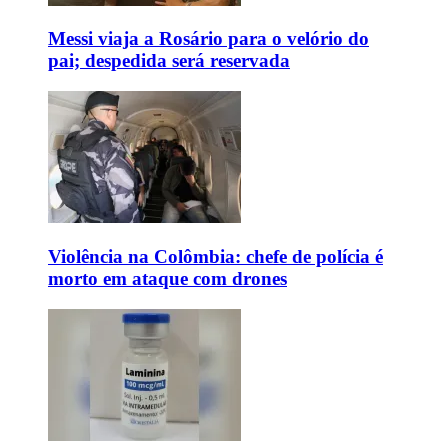
Messi viaja a Rosário para o velório do
pai; despedida será reservada
Violência na Colômbia: chefe de polícia é
morto em ataque com drones