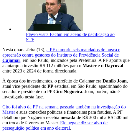
Flavio visita Fachin em aceno de pacificação ao
STF
Nesta quarta-feira (13),
a PF cumpriu seis mandados de busca e
apreensão contra gestores do Instituto de Previdência Social de
Cajamar
,
em São Paulo, indicados pela Prefeitura. A PF aponta que
a autarquia investiu R$ 112 milhões para o
Master
e o
Daycoval
entre 2023 e 2024 de forma direcionada.
À época dos investimentos, o prefeito de Cajamar era
Danilo Joan
,
atual vice-presidente do
PP
estadual em São Paulo, apadrinhado do
senador e presidente do PP
Ciro Nogueira
. Joan, porém, não é
investigado nesta fase.
Ciro foi alvo da PF na semana passada também na investigação do
Master
e suas conexões políticas e financeiras para fraudes. A PF
detalhou que Nogueira recebia
mesada
de R$ 300 mil a R$ 500 mil
em troca de favores ao Master.
Ele nega e diz ser alvo de
perseguição política em ano eleitoral
.