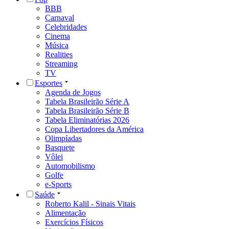
BBB
Carnaval
Celebridades
Cinema
Música
Realities
Streaming
TV
Esportes
Agenda de Jogos
Tabela Brasileirão Série A
Tabela Brasileirão Série B
Tabela Eliminatórias 2026
Copa Libertadores da América
Olimpíadas
Basquete
Vôlei
Automobilismo
Golfe
e-Sports
Saúde
Roberto Kalil - Sinais Vitais
Alimentação
Exercícios Físicos