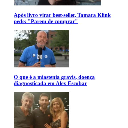
Após livro virar best-seller, Tamara Klink
pede: "Parem de comprar"
O que é a miastenia gravis, doença
diagnosticada em Alex Escobar