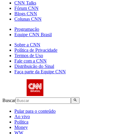
CNN Talks
Fórum CNN
Blogs CNN
Colunas CNN
Programação
Equipe CNN Brasil
Sobre a CNN
Política de Privacidade
Termos de Uso
Fale com a CNN
Distribuição do Sinal
Faça parte da Equipe CNN
Buscar
Pular para o conteúdo
Ao vivo
Política
Money
WW