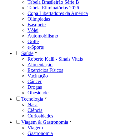
Tabela Brasileirão Série B
Tabela Eliminatórias 2026
Copa Libertadores da América
Olimpíadas
Basquete
Vôlei
Automobilismo
Golfe
e-Sports
Saúde
Roberto Kalil - Sinais Vitais
Alimentação
Exercícios Físicos
Vacinação
Câncer
Drogas
Obesidade
Tecnologia
Nasa
Ciência
Curiosidades
Viagem & Gastronomia
Viagem
Gastronomia