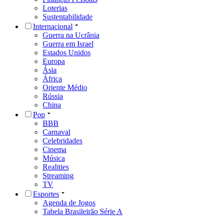
Loterias
Sustentabilidade
Internacional
Guerra na Ucrânia
Guerra em Israel
Estados Unidos
Europa
Ásia
África
Oriente Médio
Rússia
China
Pop
BBB
Carnaval
Celebridades
Cinema
Música
Realities
Streaming
TV
Esportes
Agenda de Jogos
Tabela Brasileirão Série A