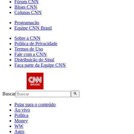
Fórum CNN
Blogs CNN
Colunas CNN
Programação
Equipe CNN Brasil
Sobre a CNN
Política de Privacidade
Termos de Uso
Fale com a CNN
Distribuição do Sinal
Faça parte da Equipe CNN
Buscar
Pular para o conteúdo
Ao vivo
Política
Money
WW
Agro