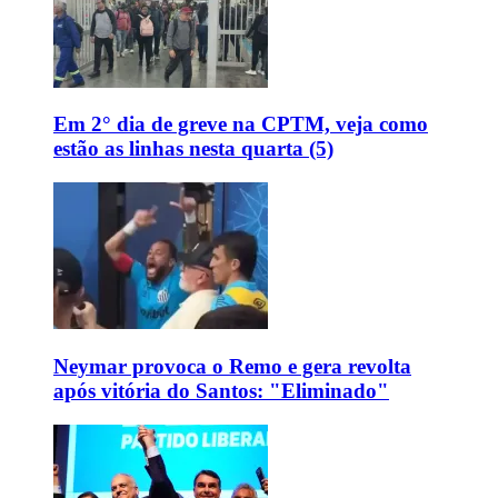
Em 2° dia de greve na CPTM, veja como
estão as linhas nesta quarta (5)
Neymar provoca o Remo e gera revolta
após vitória do Santos: "Eliminado"