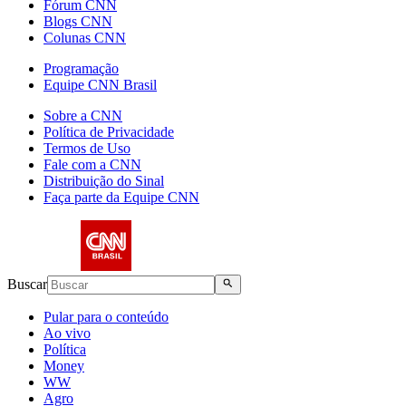
Fórum CNN
Blogs CNN
Colunas CNN
Programação
Equipe CNN Brasil
Sobre a CNN
Política de Privacidade
Termos de Uso
Fale com a CNN
Distribuição do Sinal
Faça parte da Equipe CNN
Buscar
Pular para o conteúdo
Ao vivo
Política
Money
WW
Agro