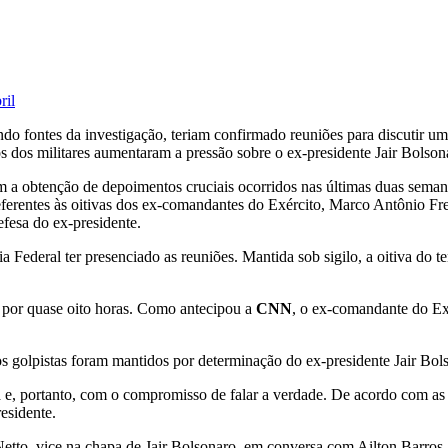
ril
do fontes da investigação, teriam confirmado reuniões para discutir u
 dos militares aumentaram a pressão sobre o ex-presidente Jair Bolson
m a obtenção de depoimentos cruciais ocorridos nas últimas duas semana
 referentes às oitivas dos ex-comandantes do Exército, Marco Antônio Fr
efesa do ex-presidente.
a Federal ter presenciado as reuniões. Mantida sob sigilo, a oitiva do
) por quase oito horas. Como antecipou a
CNN
, o ex-comandante do Ex
 golpistas foram mantidos por determinação do ex-presidente Jair Bol
, portanto, com o compromisso de falar a verdade. De acordo com as i
residente.
to, vice na chapa de Jair Bolsonaro, em conversa com Ailton Barros, 