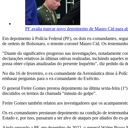
PF avalia marcar novo depoimento de Mauro Cid para ab
Em depoimento à Polícia Federal (PF), os dois ex-comandantes, segun
de ordens de Bolsonaro, o tenente-coronel Mauro Cid. Os testemunhos
"Diante do significativo progresso nas investigações, notadamente co
declarações relativos às últimas oitivas realizadas, incluindo aqueles
possa obter cópias atualizadas do presente Inquérito", diz pedido da d
No dia 16 de fevereiro, o ex-comandante da Aeronáutica disse à Políci
embasar perguntas para o ex-comandante do Exército.
O general Freire Gomes prestou depoimento na última sexta-feira (1º
discutidos os termos da chamada “minuta do golpe”.
Freire Gomes também relatou aos investigadores que os acampamentos
Os ex-comandantes prestaram depoimento na condição de testemunha e
Estado e, por isso, passaram a ser alvo de ataques por aliados do ex-p
Ainda segundo a PF, em dezembro de 2022, o general Walter Braga Net