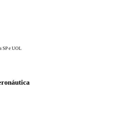
eja SP e UOL
eronáutica