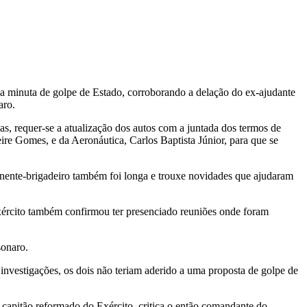
ma minuta de golpe de Estado, corroborando a delação do ex-ajudante
aro.
s, requer-se a atualização dos autos com a juntada dos termos de
eire Gomes, e da Aeronáutica, Carlos Baptista Júnior, para que se
 tenente-brigadeiro também foi longa e trouxe novidades que ajudaram
ército também confirmou ter presenciado reuniões onde foram
sonaro.
nvestigações, os dois não teriam aderido a uma proposta de golpe de
capitão reformado do Exército, critica o então comandante do