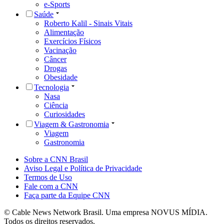
e-Sports
Saúde
Roberto Kalil - Sinais Vitais
Alimentação
Exercícios Físicos
Vacinação
Câncer
Drogas
Obesidade
Tecnologia
Nasa
Ciência
Curiosidades
Viagem & Gastronomia
Viagem
Gastronomia
Sobre a CNN Brasil
Aviso Legal e Política de Privacidade
Termos de Uso
Fale com a CNN
Faça parte da Equipe CNN
© Cable News Network Brasil. Uma empresa NOVUS MÍDIA.
Todos os direitos reservados.