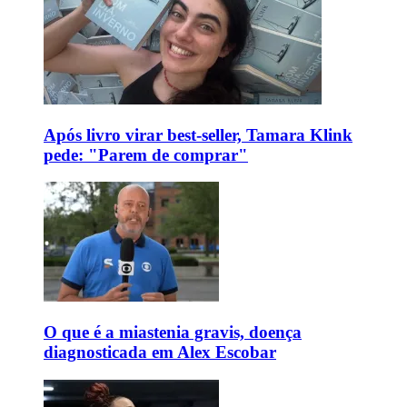
Após livro virar best-seller, Tamara Klink
pede: "Parem de comprar"
O que é a miastenia gravis, doença
diagnosticada em Alex Escobar