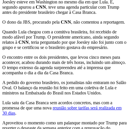
Joesley esteve em Washington no mesmo dia em que Lula. E,
segundo apurou a
CNN
, teve uma agenda particular com Trump
antes do presidente brasileiro chegar à Casa Branca.
O dono da JBS, procurado pela
CNN
, não comentou a reportagem.
Quando Lula chegou com a comitiva brasileira, foi recebido de
modo afável por Trump. O presidente americano, ainda segundo
relatos à
CNN
, teria perguntado por que Joesley não foi junto com o
grupo e se certificou se o brasileiro gostava do empresário.
O encontro entre os dois presidentes, que levou cinco meses para
acontecer, acabou durando mais de três horas, incluindo um almoço.
O tempo extenso da agenda surpreendeu até a imprensa que
acompanha o dia a dia da Casa Branca.
A pedido do governo brasileiro, os jornalistas não entraram no Salão
Oval. O balanço da reunião foi feito em uma coletiva de Lula e
ministros na Embaixada do Brasil nos Estados Unidos.
Lula saiu da Casa Branca sem acordos concretos, mas com a
promessa de que uma nova
reunião sobre tarifas será realizada em
30 dias
.
Aproveitou o momento como um palanque montado por Trump para
reverter o desgaste da semana anterior com a reprovação do