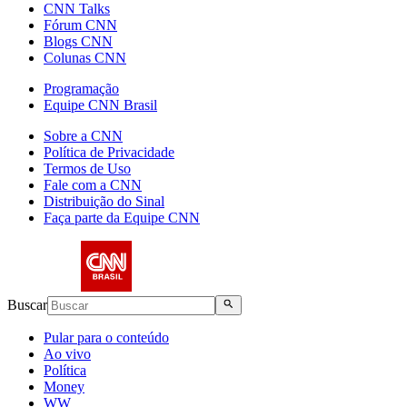
CNN Talks
Fórum CNN
Blogs CNN
Colunas CNN
Programação
Equipe CNN Brasil
Sobre a CNN
Política de Privacidade
Termos de Uso
Fale com a CNN
Distribuição do Sinal
Faça parte da Equipe CNN
Buscar
Pular para o conteúdo
Ao vivo
Política
Money
WW