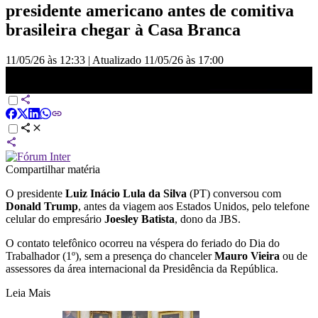
presidente americano antes de comitiva
brasileira chegar à Casa Branca
11/05/26 às 12:33
|
Atualizado
11/05/26 às 17:00
Lula falou com Trump pelo celular de Joesley para destravar visita
aos Estados Unidos | CNN 360°
Compartilhar matéria
O presidente
Luiz Inácio Lula da Silva
(PT) conversou com
Donald Trump
, antes da viagem aos Estados Unidos, pelo telefone
celular do empresário
Joesley Batista
, dono da JBS.
O contato telefônico ocorreu na véspera do feriado do Dia do
Trabalhador (1º), sem a presença do chanceler
Mauro Vieira
ou de
assessores da área internacional da Presidência da República.
Leia Mais