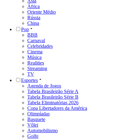
Ásia
África
Oriente Médio
Rússia
China
Pop
BBB
Carnaval
Celebridades
Cinema
Música
Realities
Streaming
TV
Esportes
Agenda de Jogos
Tabela Brasileirão Série A
Tabela Brasileirão Série B
Tabela Eliminatórias 2026
Copa Libertadores da América
Olimpíadas
Basquete
Vôlei
Automobilismo
Golfe