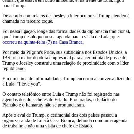
celular, que estava em outro ambiente, e, na frente de Lula, ligou
para Trump.
De acordo com relatos de Joesley a interlocutores, Trump atendeu à
chamada no terceiro toque.
Foi nessa ligação, longe das formalidades da diplomacia tradicional,
que Trump desbloqueou sua agenda para a visita de Lula, que
ocorreu na quinta-feira (7) na Casa Branca
.
Por meio da Pilgrim's Pride, sua subsidiária nos Estados Unidos, a
JBS foi a maior doadora empresarial para a cerimônia de posse de
Trump e Joesley construiu uma relação de proximidade com o líder
republicano.
Em um clima de informalidade, Trump encerrou a conversa dizendo
a Lula: "I love you".
O contato telefônico entre Lula e Trump não foi registrado nas
agendas dos dois chefes de Estado. Procurados, o Palácio do
Planalto e o Itamaraty não se pronunciaram.
Após o aval de Trump, o cerimonial dos dois países passou a
organizar a ida de Lula à Casa Branca, definida como uma agenda
de trabalho e não uma visita de chefe de Estado.