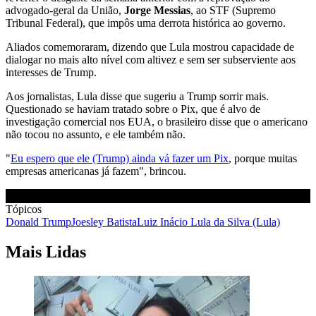
advogado-geral da União,
Jorge Messias
, ao STF (Supremo
Tribunal Federal), que impôs uma derrota histórica ao governo.
Aliados comemoraram, dizendo que Lula mostrou capacidade de
dialogar no mais alto nível com altivez e sem ser subserviente aos
interesses de Trump.
Aos jornalistas, Lula disse que sugeriu a Trump sorrir mais.
Questionado se haviam tratado sobre o Pix, que é alvo de
investigação comercial nos EUA, o brasileiro disse que o americano
não tocou no assunto, e ele também não.
"
Eu espero que ele (Trump) ainda vá fazer um Pix
, porque muitas
empresas americanas já fazem", brincou.
Tópicos
Donald Trump
Joesley Batista
Luiz Inácio Lula da Silva (Lula)
Mais Lidas