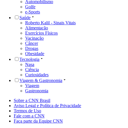
Automobilismo
Golfe
e-Sports
Saúde
Roberto Kalil - Sinais Vitais
Alimentação
Exercícios Físicos
Vacinação
Câncer
Drogas
Obesidade
Tecnologia
Nasa
Ciência
Curiosidades
Viagem & Gastronomia
Viagem
Gastronomia
Sobre a CNN Brasil
Aviso Legal e Política de Privacidade
Termos de Uso
Fale com a CNN
Faça parte da Equipe CNN