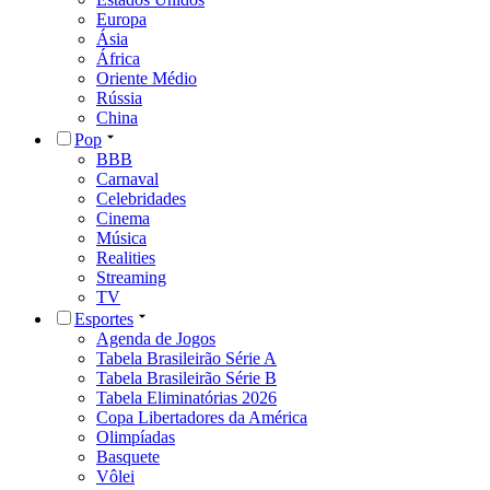
Europa
Ásia
África
Oriente Médio
Rússia
China
Pop
BBB
Carnaval
Celebridades
Cinema
Música
Realities
Streaming
TV
Esportes
Agenda de Jogos
Tabela Brasileirão Série A
Tabela Brasileirão Série B
Tabela Eliminatórias 2026
Copa Libertadores da América
Olimpíadas
Basquete
Vôlei