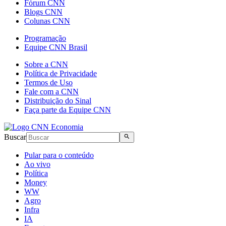
Fórum CNN
Blogs CNN
Colunas CNN
Programação
Equipe CNN Brasil
Sobre a CNN
Política de Privacidade
Termos de Uso
Fale com a CNN
Distribuição do Sinal
Faça parte da Equipe CNN
Buscar
Pular para o conteúdo
Ao vivo
Política
Money
WW
Agro
Infra
IA