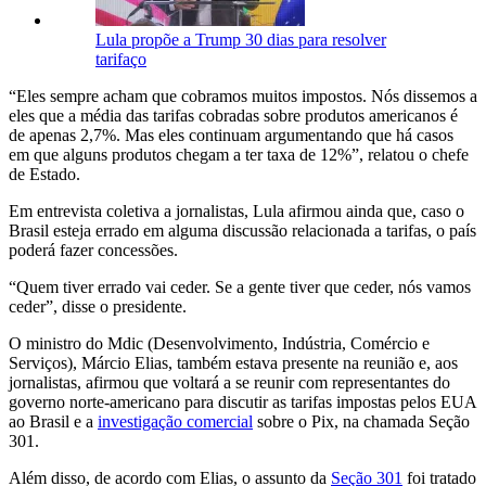
Lula propõe a Trump 30 dias para resolver
tarifaço
“Eles sempre acham que cobramos muitos impostos. Nós dissemos a
eles que a média das tarifas cobradas sobre produtos americanos é
de apenas 2,7%. Mas eles continuam argumentando que há casos
em que alguns produtos chegam a ter taxa de 12%”, relatou o chefe
de Estado.
Em entrevista coletiva a jornalistas, Lula afirmou ainda que, caso o
Brasil esteja errado em alguma discussão relacionada a tarifas, o país
poderá fazer concessões.
“Quem tiver errado vai ceder. Se a gente tiver que ceder, nós vamos
ceder”, disse o presidente.
O ministro do Mdic (Desenvolvimento, Indústria, Comércio e
Serviços), Márcio Elias, também estava presente na reunião e, aos
jornalistas, afirmou que voltará a se reunir com representantes do
governo norte-americano para discutir as tarifas impostas pelos EUA
ao Brasil e a
investigação comercial
sobre o Pix, na chamada Seção
301.
Além disso, de acordo com Elias, o assunto da
Seção 301
foi tratado