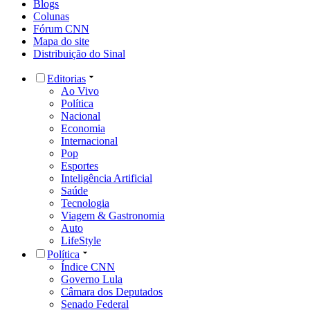
Blogs
Colunas
Fórum CNN
Mapa do site
Distribuição do Sinal
Editorias
Ao Vivo
Política
Nacional
Economia
Internacional
Pop
Esportes
Inteligência Artificial
Saúde
Tecnologia
Viagem & Gastronomia
Auto
LifeStyle
Política
Índice CNN
Governo Lula
Câmara dos Deputados
Senado Federal