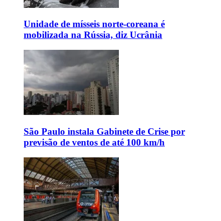
Unidade de mísseis norte-coreana é
mobilizada na Rússia, diz Ucrânia
São Paulo instala Gabinete de Crise por
previsão de ventos de até 100 km/h