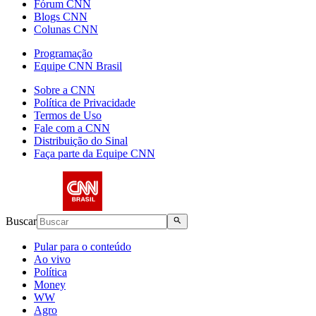
Fórum CNN
Blogs CNN
Colunas CNN
Programação
Equipe CNN Brasil
Sobre a CNN
Política de Privacidade
Termos de Uso
Fale com a CNN
Distribuição do Sinal
Faça parte da Equipe CNN
Buscar
Pular para o conteúdo
Ao vivo
Política
Money
WW
Agro