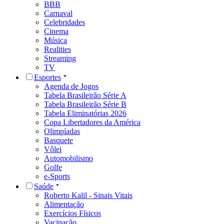
BBB
Carnaval
Celebridades
Cinema
Música
Realities
Streaming
TV
Esportes
Agenda de Jogos
Tabela Brasileirão Série A
Tabela Brasileirão Série B
Tabela Eliminatórias 2026
Copa Libertadores da América
Olimpíadas
Basquete
Vôlei
Automobilismo
Golfe
e-Sports
Saúde
Roberto Kalil - Sinais Vitais
Alimentação
Exercícios Físicos
Vacinação