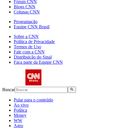
Fórum CNN
Blogs CNN
Colunas CNN
Programação
Equipe CNN Brasil
Sobre a CNN
Política de Privacidade
Termos de Uso
Fale com a CNN
Distribuição do Sinal
Faça parte da Equipe CNN
Buscar
Pular para o conteúdo
Ao vivo
Política
Money
WW
Agro