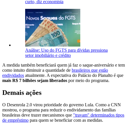
curto, diz economista
Análise: Uso do FGTS para dívidas pressiona
setor imobiliário e crédito
A medida também beneficiará quem já faz o saque-aniversário e tem
como intuito diminuir a quantidade de
brasileiros que estão
endividados
atualmente. A expectativa do Palácio do Planalto é que
mais R$ 7 bilhões sejam liberados
por meio do programa.
Demais ações
O Desenrola 2.0 virou prioridade do governo Lula. Como a CNN
mostrou, o programa para reduzir o endividamento das famílias
brasileiras deve trazer mecanismos que
"travam" determinados tipos
de empréstimo
para quem se beneficiar com as medidas.