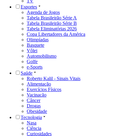
TV
Esportes
Agenda de Jogos
Tabela Brasileirão Série A
Tabela Brasileirão Série B
Tabela Eliminatórias 2026
Copa Libertadores da América
Olimpíadas
Basquete
Vôlei
Automobilismo
Golfe
e-Sports
Saúde
Roberto Kalil - Sinais Vitais
Alimentação
Exercícios Físicos
Vacinação
Câncer
Drogas
Obesidade
Tecnologia
Nasa
Ciência
Curiosidades