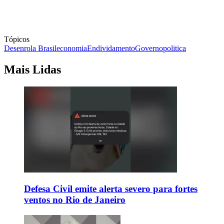
Tópicos
Desenrola Brasil
economia
Endividamento
Governo
politica
Mais Lidas
Defesa Civil emite alerta severo para fortes
ventos no Rio de Janeiro