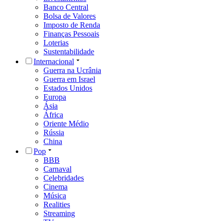
Banco Central
Bolsa de Valores
Imposto de Renda
Finanças Pessoais
Loterias
Sustentabilidade
Internacional
Guerra na Ucrânia
Guerra em Israel
Estados Unidos
Europa
Ásia
África
Oriente Médio
Rússia
China
Pop
BBB
Carnaval
Celebridades
Cinema
Música
Realities
Streaming