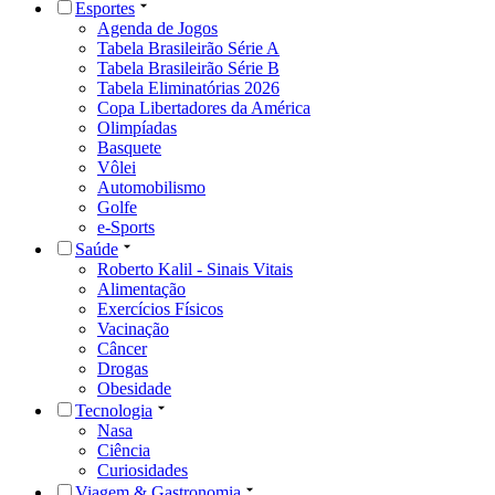
Esportes
Agenda de Jogos
Tabela Brasileirão Série A
Tabela Brasileirão Série B
Tabela Eliminatórias 2026
Copa Libertadores da América
Olimpíadas
Basquete
Vôlei
Automobilismo
Golfe
e-Sports
Saúde
Roberto Kalil - Sinais Vitais
Alimentação
Exercícios Físicos
Vacinação
Câncer
Drogas
Obesidade
Tecnologia
Nasa
Ciência
Curiosidades
Viagem & Gastronomia