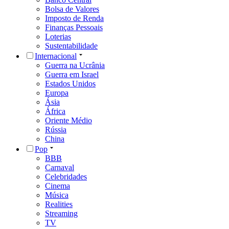
Bolsa de Valores
Imposto de Renda
Finanças Pessoais
Loterias
Sustentabilidade
Internacional
Guerra na Ucrânia
Guerra em Israel
Estados Unidos
Europa
Ásia
África
Oriente Médio
Rússia
China
Pop
BBB
Carnaval
Celebridades
Cinema
Música
Realities
Streaming
TV