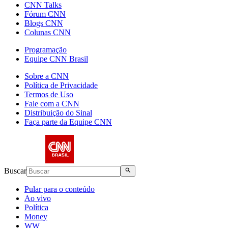
CNN Talks
Fórum CNN
Blogs CNN
Colunas CNN
Programação
Equipe CNN Brasil
Sobre a CNN
Política de Privacidade
Termos de Uso
Fale com a CNN
Distribuição do Sinal
Faça parte da Equipe CNN
Buscar
Pular para o conteúdo
Ao vivo
Política
Money
WW