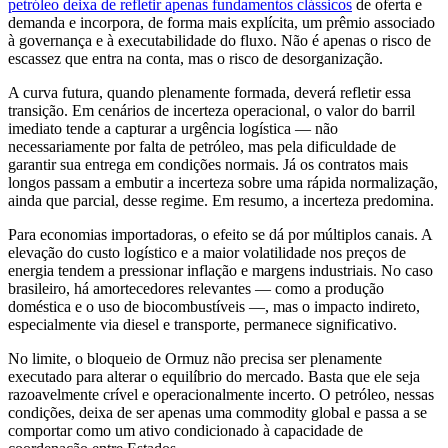
petróleo deixa de refletir apenas fundamentos clássicos
de oferta e
demanda e incorpora, de forma mais explícita, um prêmio associado
à governança e à executabilidade do fluxo. Não é apenas o risco de
escassez que entra na conta, mas o risco de desorganização.
A curva futura, quando plenamente formada, deverá refletir essa
transição. Em cenários de incerteza operacional, o valor do barril
imediato tende a capturar a urgência logística — não
necessariamente por falta de petróleo, mas pela dificuldade de
garantir sua entrega em condições normais. Já os contratos mais
longos passam a embutir a incerteza sobre uma rápida normalização,
ainda que parcial, desse regime. Em resumo, a incerteza predomina.
Para economias importadoras, o efeito se dá por múltiplos canais. A
elevação do custo logístico e a maior volatilidade nos preços de
energia tendem a pressionar inflação e margens industriais. No caso
brasileiro, há amortecedores relevantes — como a produção
doméstica e o uso de biocombustíveis —, mas o impacto indireto,
especialmente via diesel e transporte, permanece significativo.
No limite, o bloqueio de Ormuz não precisa ser plenamente
executado para alterar o equilíbrio do mercado. Basta que ele seja
razoavelmente crível e operacionalmente incerto. O petróleo, nessas
condições, deixa de ser apenas uma commodity global e passa a se
comportar como um ativo condicionado à capacidade de