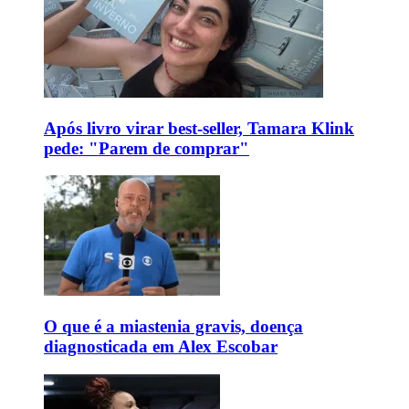
Após livro virar best-seller, Tamara Klink
pede: "Parem de comprar"
O que é a miastenia gravis, doença
diagnosticada em Alex Escobar