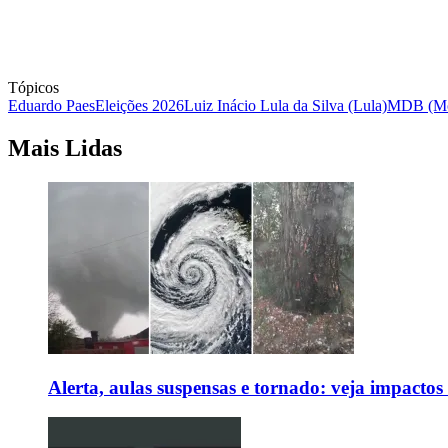
Tópicos
Eduardo Paes
Eleições 2026
Luiz Inácio Lula da Silva (Lula)
MDB (Mov
Mais Lidas
Alerta, aulas suspensas e tornado: veja impactos