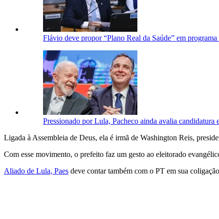
Flávio deve propor “Plano Real da Saúde” em programa
Pressionado por Lula, Pacheco ainda avalia candidatur
Ligada à Assembleia de Deus, ela é irmã de Washington Reis, presi
Com esse movimento, o prefeito faz um gesto ao eleitorado evangélico
Aliado de Lula, Paes
deve contar também com o PT em sua coligação 