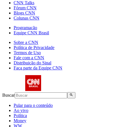
CNN Talks
Fórum CNN
Blogs CNN
Colunas CNN
Programação
Equipe CNN Brasil
Sobre a CNN
Política de Privacidade
Termos de Uso
Fale com a CNN
Distribuição do Sinal
Faça parte da Equipe CNN
Buscar
Pular para o conteúdo
Ao vivo
Política
Money
WW