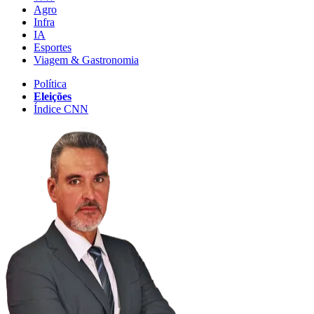
Agro
Infra
IA
Esportes
Viagem & Gastronomia
Política
Eleições
Índice CNN