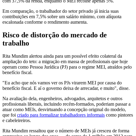
com 37,5% da renda, enquanto o MEI recolhe apenas 5%.
Em comparação, o trabalhador do setor privado já inicia suas
contribuições em 7,5% sobre um salário mínimo, com alíquota
escalonada conforme o rendimento aumenta.
Risco de distorção do mercado de
trabalho
Rita Mundim alertou ainda para um possível efeito colateral da
ampliação do teto: a migração em massa de profissionais que hoje
operam como Pessoa Jurídica (PJ) para o regime MEI, atraídos pelo
benefício fiscal.
"Eu acho que nós vamos ver os PJs virarem MEI por causa do
benefício fiscal. E aí o governo deixa de arrecadar, e muito", disse.
Na avaliação dela, engenheiros, advogados, arquitetos e outros
profissionais liberais, incluindo recém-formados, poderiam passar a
atuar como MEIs, desvirtuando a concepção original do modelo,
que foi
criado para formalizar trabalhadores informais
como pintores
e cabeleireiros.
Rita Mundim ressaltou que o número de MEIs já cresceu de forma