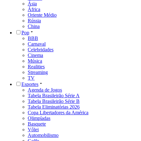
Ásia
África
Oriente Médio
Rússia
China
Pop
BBB
Carnaval
Celebridades
Cinema
Música
Realities
Streaming
TV
Esportes
Agenda de Jogos
Tabela Brasileirão Série A
Tabela Brasileirão Série B
Tabela Eliminatórias 2026
Copa Libertadores da América
Olimpíadas
Basquete
Vôlei
Automobilismo
Golfe