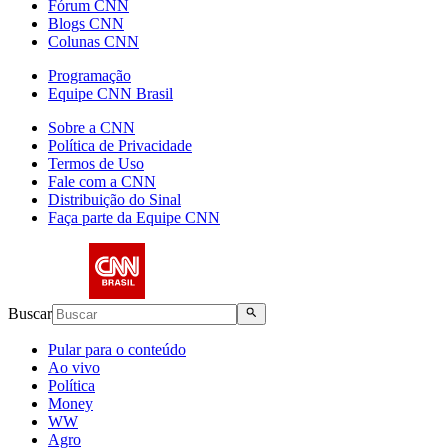
Fórum CNN
Blogs CNN
Colunas CNN
Programação
Equipe CNN Brasil
Sobre a CNN
Política de Privacidade
Termos de Uso
Fale com a CNN
Distribuição do Sinal
Faça parte da Equipe CNN
Buscar
Pular para o conteúdo
Ao vivo
Política
Money
WW
Agro