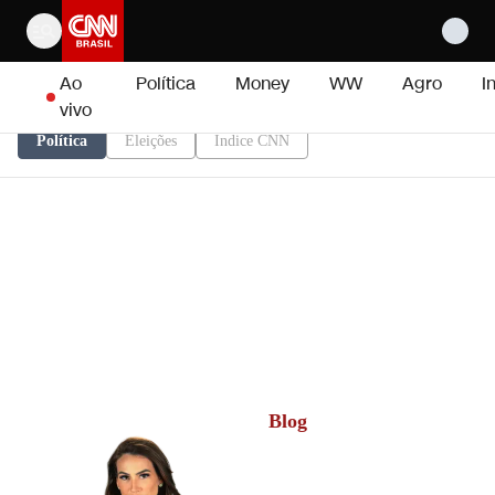
Pular para o conteúdo
Ao
Política
Money
WW
Agro
I
vivo
Política
Eleições
Índice CNN
Blog
Tainá Falcão
Jornalista, poetisa, mulher