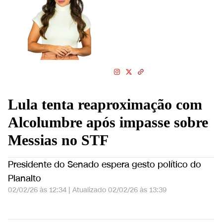
nordestina, radicada em
Brasília com passagem por
SP. Curiosa. Bicho de TV.
Informa sobre os bastidores
do poder
Lula tenta reaproximação com
Alcolumbre após impasse sobre
Messias no STF
Presidente do Senado espera gesto político do
Planalto
02/02/26 às 12:34
|
Atualizado
02/02/26 às 13:39
Lula tenta reaproximação com Davi Alcolumbre após impasse sobre Messias no STF | BASTIDORES CNN