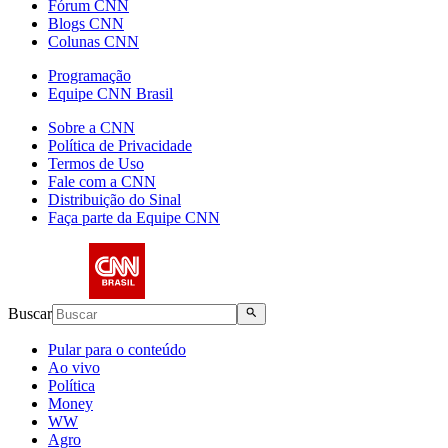
Fórum CNN
Blogs CNN
Colunas CNN
Programação
Equipe CNN Brasil
Sobre a CNN
Política de Privacidade
Termos de Uso
Fale com a CNN
Distribuição do Sinal
Faça parte da Equipe CNN
Buscar
Pular para o conteúdo
Ao vivo
Política
Money
WW
Agro