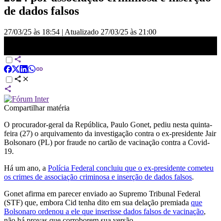
de dados falsos
27/03/25 às 18:54
|
Atualizado
27/03/25 às 21:00
PGR defende fim de apuração contra Bolsonaro por fraude em
cartão de vacina | CNN ARENA
Compartilhar matéria
O procurador-geral da República, Paulo Gonet, pediu nesta quinta-
feira (27) o arquivamento da investigação contra o ex-presidente Jair
Bolsonaro (PL) por fraude no cartão de vacinação contra a Covid-
19.
Há um ano, a
Polícia Federal concluiu que o ex-presidente cometeu
os crimes de associação criminosa e inserção de dados falsos
.
Gonet afirma em parecer enviado ao Supremo Tribunal Federal
(STF) que, embora Cid tenha dito em sua delação premiada
que
Bolsonaro ordenou a ele que inserisse dados falsos de vacinação
,
não há provas que corroborem sua versão.