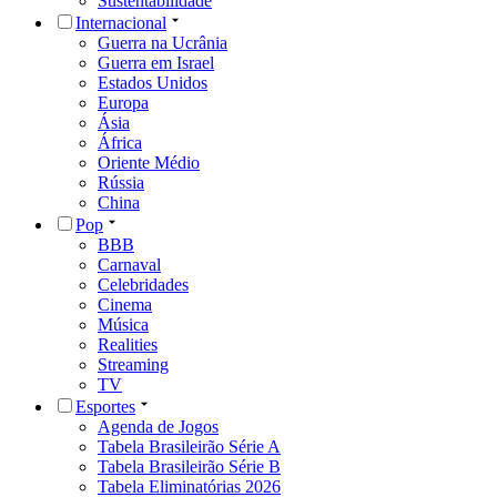
Sustentabilidade
Internacional
Guerra na Ucrânia
Guerra em Israel
Estados Unidos
Europa
Ásia
África
Oriente Médio
Rússia
China
Pop
BBB
Carnaval
Celebridades
Cinema
Música
Realities
Streaming
TV
Esportes
Agenda de Jogos
Tabela Brasileirão Série A
Tabela Brasileirão Série B
Tabela Eliminatórias 2026