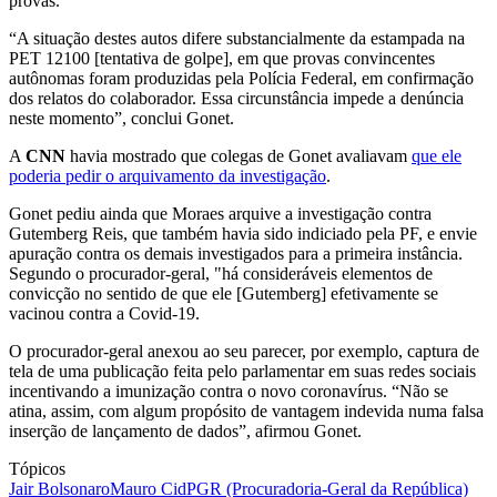
provas.
“A situação destes autos difere substancialmente da estampada na
PET 12100 [tentativa de golpe], em que provas convincentes
autônomas foram produzidas pela Polícia Federal, em confirmação
dos relatos do colaborador. Essa circunstância impede a denúncia
neste momento”, conclui Gonet.
A
CNN
havia mostrado que colegas de Gonet avaliavam
que ele
poderia pedir o arquivamento da investigação
.
Gonet pediu ainda que Moraes arquive a investigação contra
Gutemberg Reis, que também havia sido indiciado pela PF, e envie
apuração contra os demais investigados para a primeira instância.
Segundo o procurador-geral, "há consideráveis elementos de
convicção no sentido de que ele [Gutemberg] efetivamente se
vacinou contra a Covid-19.
O procurador-geral anexou ao seu parecer, por exemplo, captura de
tela de uma publicação feita pelo parlamentar em suas redes sociais
incentivando a imunização contra o novo coronavírus. “Não se
atina, assim, com algum propósito de vantagem indevida numa falsa
inserção de lançamento de dados”, afirmou Gonet.
Tópicos
Jair Bolsonaro
Mauro Cid
PGR (Procuradoria-Geral da República)