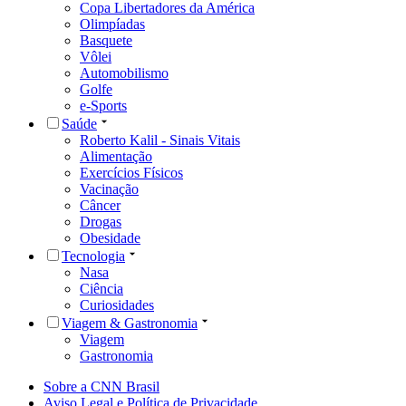
Copa Libertadores da América
Olimpíadas
Basquete
Vôlei
Automobilismo
Golfe
e-Sports
Saúde
Roberto Kalil - Sinais Vitais
Alimentação
Exercícios Físicos
Vacinação
Câncer
Drogas
Obesidade
Tecnologia
Nasa
Ciência
Curiosidades
Viagem & Gastronomia
Viagem
Gastronomia
Sobre a CNN Brasil
Aviso Legal e Política de Privacidade