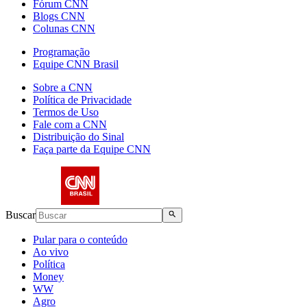
Fórum CNN
Blogs CNN
Colunas CNN
Programação
Equipe CNN Brasil
Sobre a CNN
Política de Privacidade
Termos de Uso
Fale com a CNN
Distribuição do Sinal
Faça parte da Equipe CNN
Buscar
Pular para o conteúdo
Ao vivo
Política
Money
WW
Agro