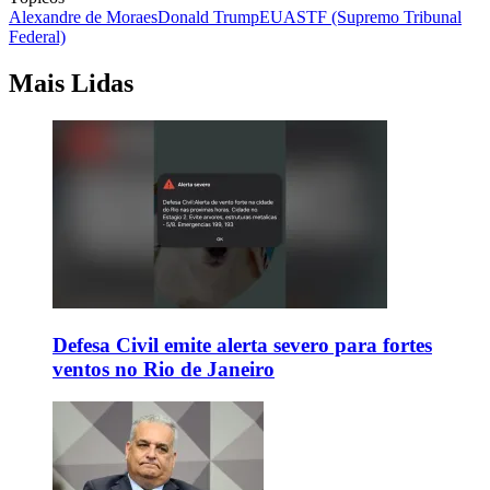
Alexandre de Moraes
Donald Trump
EUA
STF (Supremo Tribunal
Federal)
Mais Lidas
Defesa Civil emite alerta severo para fortes
ventos no Rio de Janeiro