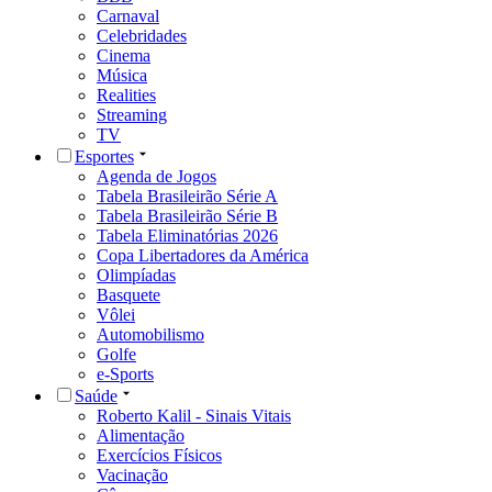
Carnaval
Celebridades
Cinema
Música
Realities
Streaming
TV
Esportes
Agenda de Jogos
Tabela Brasileirão Série A
Tabela Brasileirão Série B
Tabela Eliminatórias 2026
Copa Libertadores da América
Olimpíadas
Basquete
Vôlei
Automobilismo
Golfe
e-Sports
Saúde
Roberto Kalil - Sinais Vitais
Alimentação
Exercícios Físicos
Vacinação