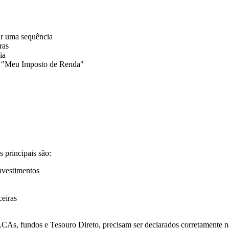
ir uma sequência
ras
ia
p "Meu Imposto de Renda"
s principais são:
nvestimentos
ceiras
As, fundos e Tesouro Direto, precisam ser declarados corretamente na 