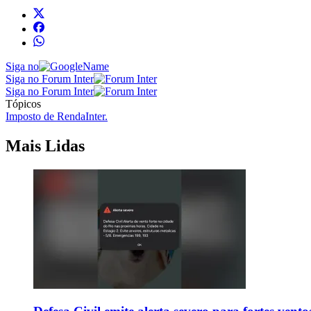
Siga no
Siga no Forum Inter
Siga no Forum Inter
Tópicos
Imposto de Renda
Inter.
Mais Lidas