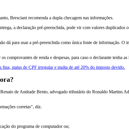
rtanto, Bresciani recomenda a dupla checagem nas informações.
ega, a declaração pré-preenchida, pode vir com valores duplicados o
não dá para usar a pré-preenchida como única fonte de informação. O i
s comprovantes de renda e despesas, para caso o declarante tenha as 
 fina, status de CPF irregular e multa de até 20% do imposto devido.
gora?
a. Renato de Andrade Bento, advogado tributário do Ronaldo Martins Ad
rmações corretas", diz.
ificação do programa de computador ou;