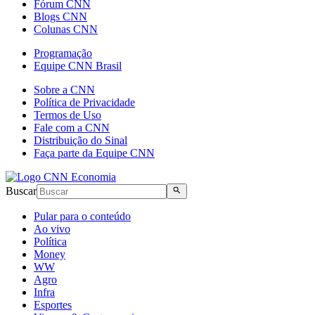
Fórum CNN
Blogs CNN
Colunas CNN
Programação
Equipe CNN Brasil
Sobre a CNN
Política de Privacidade
Termos de Uso
Fale com a CNN
Distribuição do Sinal
Faça parte da Equipe CNN
Buscar
Pular para o conteúdo
Ao vivo
Política
Money
WW
Agro
Infra
Esportes