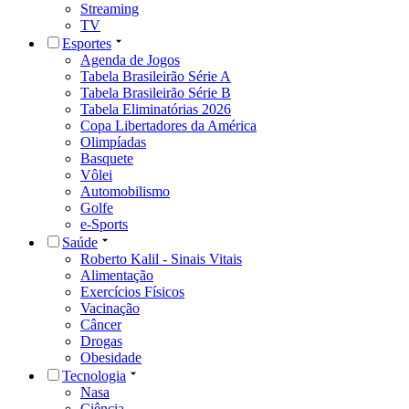
Streaming
TV
Esportes
Agenda de Jogos
Tabela Brasileirão Série A
Tabela Brasileirão Série B
Tabela Eliminatórias 2026
Copa Libertadores da América
Olimpíadas
Basquete
Vôlei
Automobilismo
Golfe
e-Sports
Saúde
Roberto Kalil - Sinais Vitais
Alimentação
Exercícios Físicos
Vacinação
Câncer
Drogas
Obesidade
Tecnologia
Nasa
Ciência