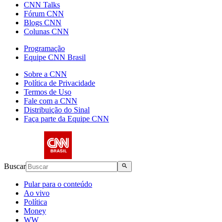
CNN Talks
Fórum CNN
Blogs CNN
Colunas CNN
Programação
Equipe CNN Brasil
Sobre a CNN
Política de Privacidade
Termos de Uso
Fale com a CNN
Distribuição do Sinal
Faça parte da Equipe CNN
Buscar
Pular para o conteúdo
Ao vivo
Política
Money
WW