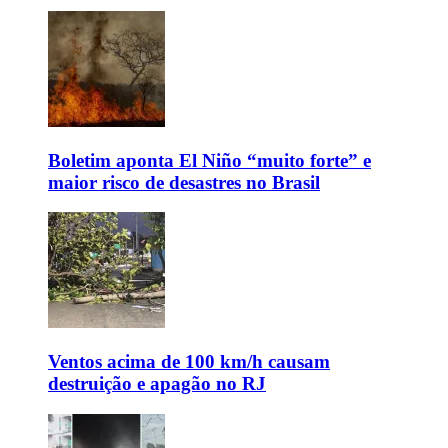
Boletim aponta El Niño “muito forte” e
maior risco de desastres no Brasil
Ventos acima de 100 km/h causam
destruição e apagão no RJ