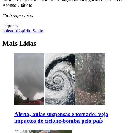
Afonso Cláudio.
*Sob supervisão
Tópicos
baleado
Espírito Santo
Mais Lidas
Alerta, aulas suspensas e tornado: veja
impactos de ciclone-bomba pelo país