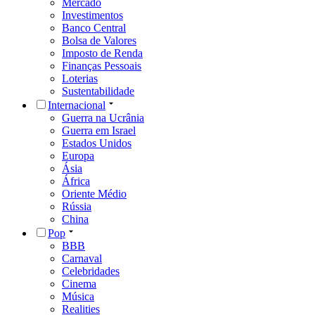
Mercado
Investimentos
Banco Central
Bolsa de Valores
Imposto de Renda
Finanças Pessoais
Loterias
Sustentabilidade
Internacional
Guerra na Ucrânia
Guerra em Israel
Estados Unidos
Europa
Ásia
África
Oriente Médio
Rússia
China
Pop
BBB
Carnaval
Celebridades
Cinema
Música
Realities