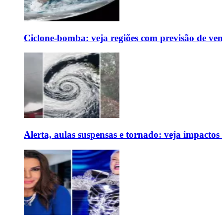
Ciclone-bomba: veja regiões com previsão de ven
Alerta, aulas suspensas e tornado: veja impactos