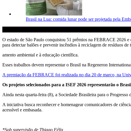
Brasil na Lua: comida lunar pode ser projetada pela Emb
O estado de São Paulo conquistou 51 prêmios na FEBRACE 2026 e deve l
para detectar balões e prevenir incêndios à reciclagem de resíduos de 
amento ambiental e à educação científica.
Esses trabalhos devem representar o Brasil na Regeneron Internationa
A premiação da FEBRACE foi realizada no dia 20 de março, na Univer
Os projetos selecionados para a ISEF 2026 representarão o Brasil
Ainda nesta quarta-feira (8), a Sociedade Brasileira para o Progres
A iniciativa busca reconhecer e homenagear comunicadores de ciência 
acessível e embasada.
*Sob supervisão de Thiago Félix