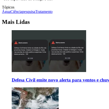
Tópicos
Água
Ciência
pesquisa
Tratamento
Mais Lidas
Defesa Civil emite novo alerta para ventos e chu