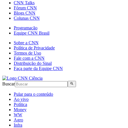
CNN Talks
Fórum CNN
Blogs CNN
Colunas CNN
Programação
Equipe CNN Brasil
Sobre a CNN
Política de Privacidade
Termos de Uso
Fale com a CNN
Distribuição do Sinal
Faça parte da Equipe CNN
Buscar
Pular para o conteúdo
Ao vivo
Política
Money
WW
Agro
Infra