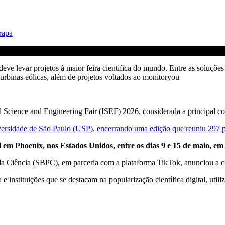
rapa
evar projetos à maior feira científica do mundo. Entre as soluções sele
turbinas eólicas, além de projetos voltados ao monitoryou
l Science and Engineering Fair (ISEF) 2026, considerada a principal co
sidade de São Paulo (USP), encerrando uma edição que reuniu 297 proj
 em Phoenix, nos Estados Unidos, entre os dias 9 e 15 de maio, em 
so da Ciência (SBPC), em parceria com a plataforma TikTok, anunciou 
e instituições que se destacam na popularização científica digital, ut