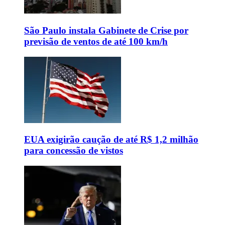
São Paulo instala Gabinete de Crise por
previsão de ventos de até 100 km/h
EUA exigirão caução de até R$ 1,2 milhão
para concessão de vistos