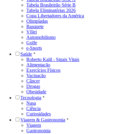
Tabela Brasileirão Série B
Tabela Eliminatórias 2026
Copa Libertadores da América
Olimpíadas
Basquete
Vôlei
Automobilismo
Golfe
e-Sports
Saúde
Roberto Kalil - Sinais Vitais
Alimentação
Exercícios Físicos
Vacinação
Câncer
Drogas
Obesidade
Tecnologia
Nasa
Ciência
Curiosidades
Viagem & Gastronomia
Viagem
Gastronomia