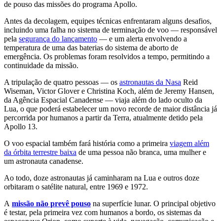
de pouso das missões do programa Apollo.
Antes da decolagem, equipes técnicas enfrentaram alguns desafios,
incluindo uma falha no sistema de terminação de voo — responsável
pela
segurança do lançamento
— e um alerta envolvendo a
temperatura de uma das baterias do sistema de aborto de
emergência. Os problemas foram resolvidos a tempo, permitindo a
continuidade da missão.
A tripulação de quatro pessoas — os
astronautas da Nasa
Reid
Wiseman, Victor Glover e Christina Koch, além de Jeremy Hansen,
da Agência Espacial Canadense — viaja além do lado oculto da
Lua, o que poderá estabelecer um novo recorde de maior distância já
percorrida por humanos a partir da Terra, atualmente detido pela
Apollo 13.
O voo espacial também fará história como a primeira
viagem além
da órbita terrestre baixa
de uma pessoa não branca, uma mulher e
um astronauta canadense.
Ao todo, doze astronautas já caminharam na Lua e outros doze
orbitaram o satélite natural, entre 1969 e 1972.
A
missão não prevê pouso
na superfície lunar. O principal objetivo
é testar, pela primeira vez com humanos a bordo, os sistemas da