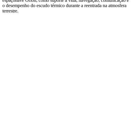
espaçonave Orion, como suporte à vida, navegação, comunicação e
o desempenho do escudo térmico durante a reentrada na atmosfera
terrestre.