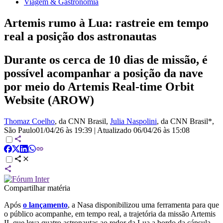
Viagem & Gastronomia
Artemis rumo à Lua: rastreie em tempo
real a posição dos astronautas
Durante os cerca de 10 dias de missão, é
possível acompanhar a posição da nave
por meio do Artemis Real-time Orbit
Website (AROW)
Thomaz Coelho
, da CNN Brasil
,
Julia Naspolini
, da CNN Brasil*
,
São Paulo
01/04/26 às 19:39
|
Atualizado
06/04/26 às 15:08
Compartilhar matéria
Após
o lançamento
, a Nasa disponibilizou uma ferramenta para que
o público acompanhe, em tempo real, a trajetória da missão Artemis
II, que leva quatro astronautas ao redor da Lua a bordo da cápsula