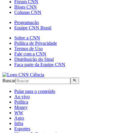
Fórum CNN
Blogs CNN
Colunas CNN
Programação
Equipe CNN Brasil
Sobre a CNN
Política de Privacidade
Termos de Uso
Fale com a CNN
Distribuição do Sinal
Faça parte da Equipe CNN
Buscar
Pular para o conteúdo
Ao vivo
Política
Money
WW
Agro
Infra
Esportes