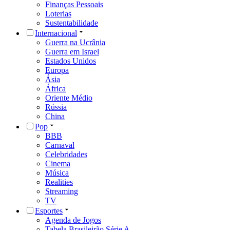
Finanças Pessoais
Loterias
Sustentabilidade
Internacional
Guerra na Ucrânia
Guerra em Israel
Estados Unidos
Europa
Ásia
África
Oriente Médio
Rússia
China
Pop
BBB
Carnaval
Celebridades
Cinema
Música
Realities
Streaming
TV
Esportes
Agenda de Jogos
Tabela Brasileirão Série A