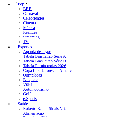
Pop
BBB
Carnaval
Celebridades
Cinema
Música
Realities
Streaming
TV
Esportes
Agenda de Jogos
Tabela Brasileirão Série A
Tabela Brasileirão Série B
Tabela Eliminatórias 2026
Copa Libertadores da América
Olimpíadas
Basquete
Vôlei
Automobilismo
Golfe
e-Sports
Saúde
Roberto Kalil - Sinais Vitais
Alimentação