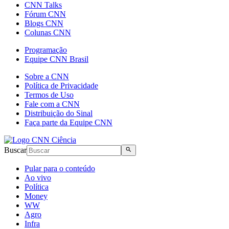
CNN Talks
Fórum CNN
Blogs CNN
Colunas CNN
Programação
Equipe CNN Brasil
Sobre a CNN
Política de Privacidade
Termos de Uso
Fale com a CNN
Distribuição do Sinal
Faça parte da Equipe CNN
Buscar
Pular para o conteúdo
Ao vivo
Política
Money
WW
Agro
Infra