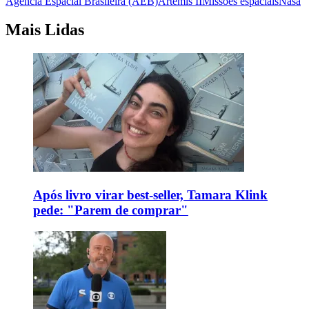
Agência Espacial Brasileira (AEB)
Artemis II
Missões espaciais
Nasa
Mais Lidas
Após livro virar best-seller, Tamara Klink
pede: "Parem de comprar"