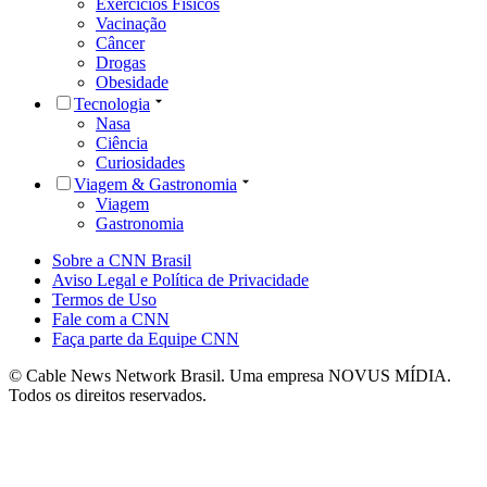
Exercícios Físicos
Vacinação
Câncer
Drogas
Obesidade
Tecnologia
Nasa
Ciência
Curiosidades
Viagem & Gastronomia
Viagem
Gastronomia
Sobre a CNN Brasil
Aviso Legal e Política de Privacidade
Termos de Uso
Fale com a CNN
Faça parte da Equipe CNN
© Cable News Network Brasil. Uma empresa NOVUS MÍDIA.
Todos os direitos reservados.