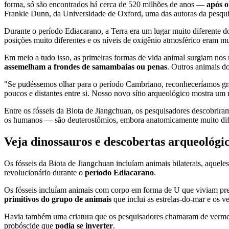
forma, só são encontrados há cerca de 520 milhões de anos —
após o
Frankie Dunn, da Universidade de Oxford, uma das autoras da pesquisa
Durante o período Ediacarano, a Terra era um lugar muito diferente d
posições muito diferentes e os níveis de oxigênio atmosférico eram mu
Em meio a tudo isso, as primeiras formas de vida animal surgiam nos m
assemelham a frondes de samambaias ou penas
. Outros animais d
"Se pudéssemos olhar para o período Cambriano, reconheceríamos gra
poucos e distantes entre si. Nosso novo sítio arqueológico mostra 
Entre os fósseis da Biota de Jiangchuan, os pesquisadores descobrir
os humanos — são deuterostômios, embora anatomicamente muito dif
Veja dinossauros e descobertas arqueológi
Os fósseis da Biota de Jiangchuan incluíam animais bilaterais, aquel
revolucionário durante o
período Ediacarano
.
Os fósseis incluíam animais com corpo em forma de U que viviam pre
primitivos do grupo de animais
que inclui as estrelas-do-mar e os v
Havia também uma criatura que os pesquisadores chamaram de verme
probóscide que
podia se inverter
.