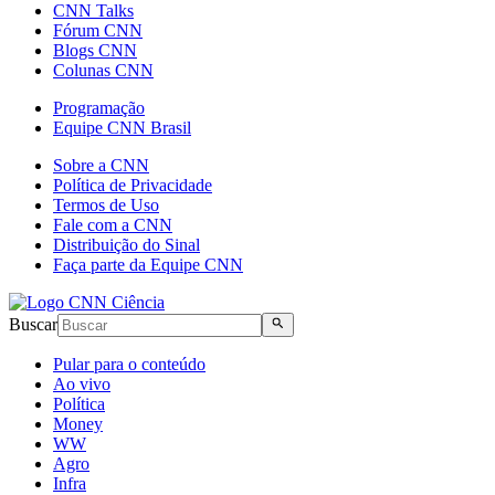
CNN Talks
Fórum CNN
Blogs CNN
Colunas CNN
Programação
Equipe CNN Brasil
Sobre a CNN
Política de Privacidade
Termos de Uso
Fale com a CNN
Distribuição do Sinal
Faça parte da Equipe CNN
Buscar
Pular para o conteúdo
Ao vivo
Política
Money
WW
Agro
Infra