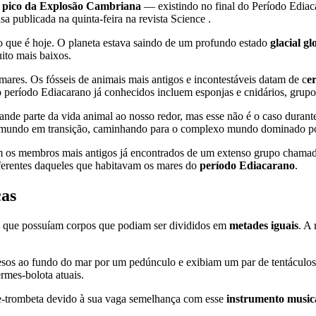
 pico da Explosão Cambriana
— existindo no final do Período Ediaca
 publicada na quinta-feira na revista Science .
o que é hoje. O planeta estava saindo de um profundo estado
glacial g
ito mais baixos.
ares. Os fósseis de animais mais antigos e incontestáveis ​​datam de c
e
o período Ediacarano já conhecidos incluem esponjas e cnidários, grupo
nde parte da vida animal ao nosso redor, mas esse não é o caso durant
um mundo em transição, caminhando para o complexo mundo dominado po
am os membros mais antigos já encontrados de um extenso grupo chamad
erentes daqueles que habitavam os mares do
período Ediacarano
.
cas
es que possuíam corpos que podiam ser divididos em
metades iguais
. A 
sos ao fundo do mar por um pedúnculo e exibiam um par de tentáculos 
ermes-bolota atuais.
-trombeta devido à sua vaga semelhança com esse
instrumento music