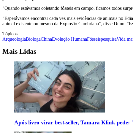
"Quando estávamos coletando fósseis em campo, ficamos todos surpre
"Esperávamos encontrar cada vez mais evidências de animais no Ediac
animal existente ou mesmo da Explosão Cambriana", disse Dunn. "Isso
Tópicos
Arqueologia
Biologa
China
Evolução Humana
Fósseis
pesquisa
Vida ma
Mais Lidas
Após livro virar best-seller, Tamara Klink pede