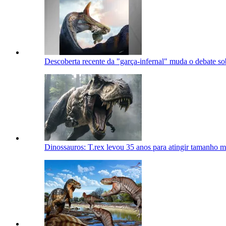
Descoberta recente da "garça-infernal" muda o debate so
Dinossauros: T.rex levou 35 anos para atingir tamanho 