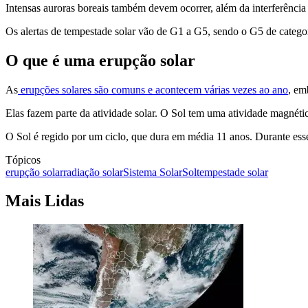
Intensas auroras boreais também devem ocorrer, além da interferência
Os alertas de tempestade solar vão de G1 a G5, sendo o G5 de catego
O que é uma erupção solar
As
erupções solares são comuns e acontecem várias vezes ao ano
, em
Elas fazem parte da atividade solar. O Sol tem uma atividade magnéti
O Sol é regido por um ciclo, que dura em média 11 anos. Durante esse
Tópicos
erupção solar
radiação solar
Sistema Solar
Sol
tempestade solar
Mais Lidas