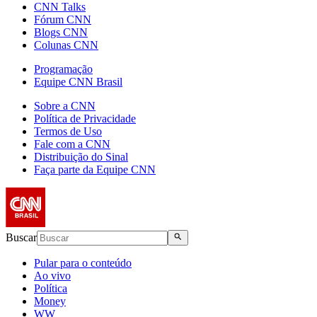
CNN Talks
Fórum CNN
Blogs CNN
Colunas CNN
Programação
Equipe CNN Brasil
Sobre a CNN
Política de Privacidade
Termos de Uso
Fale com a CNN
Distribuição do Sinal
Faça parte da Equipe CNN
Buscar
Pular para o conteúdo
Ao vivo
Política
Money
WW