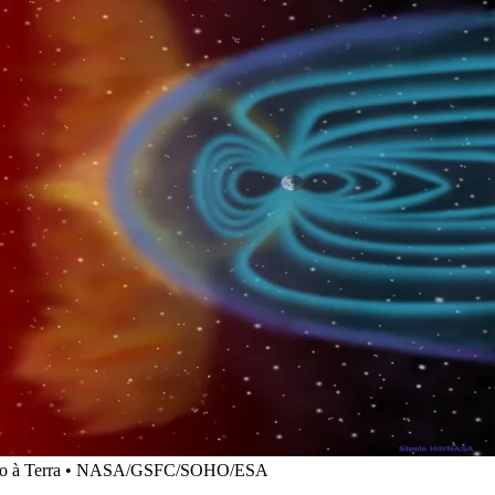
ireção à Terra • NASA/GSFC/SOHO/ESA