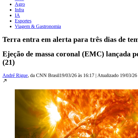
Agro
Infra
IA
Esportes
Viagem & Gastronomia
Terra entra em alerta para três dias de te
Ejeção de massa coronal (EMC) lançada po
(21)
André Rigue
, da CNN Brasil
19/03/26 às 16:17
|
Atualizado
19/03/26