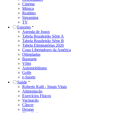
Cinema
Música
Realities
Streaming
TV
Esportes
Agenda de Jogos
Tabela Brasileirão Série A
Tabela Brasileirão Série B
Tabela Eliminatórias 2026
Copa Libertadores da América
Olimpíadas
Basquete
Vôlei
Automobilismo
Golfe
e-Sports
Saúde
Roberto Kalil - Sinais Vitais
Alimentação
Exercícios Físicos
Vacinação
Câncer
Drogas