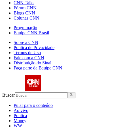
CNN Talks
Fórum CNN
Blogs CNN
Colunas CNN
Programação
Equipe CNN Brasil
Sobre a CNN
Política de Privacidade
Termos de Uso
Fale com a CNN
Distribuição do Sinal
Faça parte da Equipe CNN
Buscar
Pular para o conteúdo
Ao vivo
Política
Money
WW