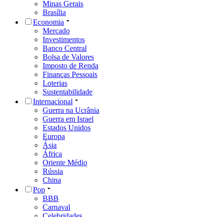
Minas Gerais
Brasília
Economia
Mercado
Investimentos
Banco Central
Bolsa de Valores
Imposto de Renda
Finanças Pessoais
Loterias
Sustentabilidade
Internacional
Guerra na Ucrânia
Guerra em Israel
Estados Unidos
Europa
Ásia
África
Oriente Médio
Rússia
China
Pop
BBB
Carnaval
Celebridades