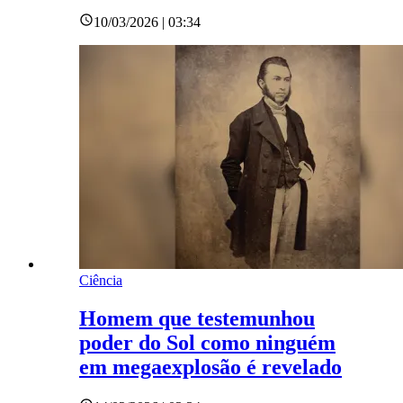
10/03/2026 | 03:34
Ciência
Homem que testemunhou
poder do Sol como ninguém
em megaexplosão é revelado