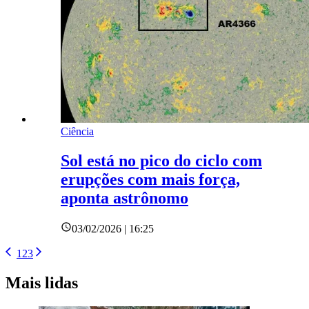
Ciência
Sol está no pico do ciclo com
erupções com mais força,
aponta astrônomo
03/02/2026 | 16:25
1
2
3
Mais lidas