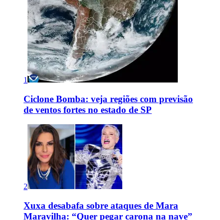
1
Ciclone Bomba: veja regiões com previsão
de ventos fortes no estado de SP
2
Xuxa desabafa sobre ataques de Mara
Maravilha: “Quer pegar carona na nave”