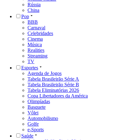
Rússia
China
Pop
BBB
Carnaval
Celebridades
Cinema
Música
Realities
Streaming
TV
Esportes
Agenda de Jogos
Tabela Brasileirão Série A
Tabela Brasileirão Série B
Tabela Eliminatórias 2026
Copa Libertadores da América
Olimpíadas
Basquete
Vôlei
Automobilismo
Golfe
e-Sports
Saúde