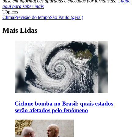
base em informações apuradas e checadas por jornalistas.
Clique
aqui para saber mais
Tópicos
Clima
Previsão do tempo
São Paulo (geral)
Mais Lidas
Ciclone bomba no Brasil: quais estados
serão afetados pelo fenômeno