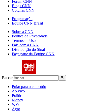
Fórum CNN
Blogs CNN
Colunas CNN
Programação
Equipe CNN Brasil
Sobre a CNN
Política de Privacidade
Termos de Uso
Fale com a CNN
Distribuição do Sinal
Faça parte da Equipe CNN
Buscar
Pular para o conteúdo
Ao vivo
Política
Money
WW
Agro