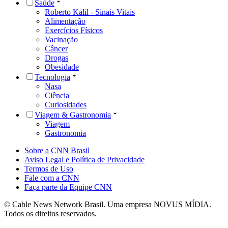
Saúde
Roberto Kalil - Sinais Vitais
Alimentação
Exercícios Físicos
Vacinação
Câncer
Drogas
Obesidade
Tecnologia
Nasa
Ciência
Curiosidades
Viagem & Gastronomia
Viagem
Gastronomia
Sobre a CNN Brasil
Aviso Legal e Política de Privacidade
Termos de Uso
Fale com a CNN
Faça parte da Equipe CNN
© Cable News Network Brasil. Uma empresa NOVUS MÍDIA.
Todos os direitos reservados.