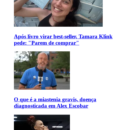
Após livro virar best-seller, Tamara Klink
pede: "Parem de comprar"
O que é a miastenia gravis, doença
diagnosticada em Alex Escobar