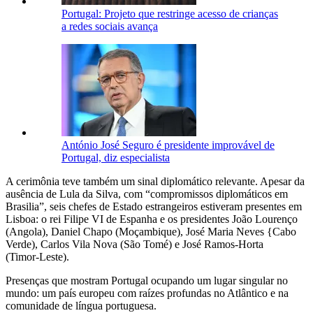
Portugal: Projeto que restringe acesso de crianças
a redes sociais avança
António José Seguro é presidente improvável de
Portugal, diz especialista
A cerimônia teve também um sinal diplomático relevante. Apesar da
ausência de Lula da Silva, com “compromissos diplomáticos em
Brasilia”, seis chefes de Estado estrangeiros estiveram presentes em
Lisboa: o rei Filipe VI de Espanha e os presidentes João Lourenço
(Angola), Daniel Chapo (Moçambique), José Maria Neves {Cabo
Verde), Carlos Vila Nova (São Tomé) e José Ramos‑Horta
(Timor‑Leste).
Presenças que mostram Portugal ocupando um lugar singular no
mundo: um país europeu com raízes profundas no Atlântico e na
comunidade de língua portuguesa.