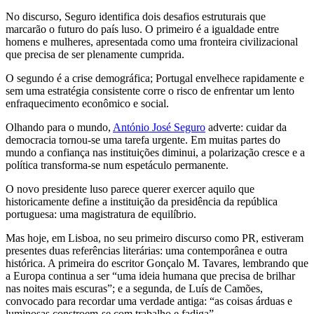
No discurso, Seguro identifica dois desafios estruturais que
marcarão o futuro do país luso. O primeiro é a igualdade entre
homens e mulheres, apresentada como uma fronteira civilizacional
que precisa de ser plenamente cumprida.
O segundo é a crise demográfica; Portugal envelhece rapidamente e
sem uma estratégia consistente corre o risco de enfrentar um lento
enfraquecimento econômico e social.
Olhando para o mundo,
António José Seguro
adverte: cuidar da
democracia tornou-se uma tarefa urgente. Em muitas partes do
mundo a confiança nas instituições diminui, a polarização cresce e a
política transforma-se num espetáculo permanente.
O novo presidente luso parece querer exercer aquilo que
historicamente define a instituição da presidência da república
portuguesa: uma magistratura de equilíbrio.
Mas hoje, em Lisboa, no seu primeiro discurso como PR, estiveram
presentes duas referências literárias: uma contemporânea e outra
histórica. A primeira do escritor Gonçalo M. Tavares, lembrando que
a Europa continua a ser “uma ideia humana que precisa de brilhar
nas noites mais escuras”; e a segunda, de Luís de Camões,
convocado para recordar uma verdade antiga: “as coisas árduas e
luminosas constroem-se com trabalho e fadiga”