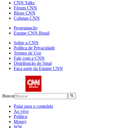
CNN Talks
Fórum CNN
Blogs CNN
Colunas CNN
Programação
Equipe CNN Brasil
Sobre a CNN
Política de Privacidade
Termos de Uso
Fale com a CNN
Distribuição do Sinal
Faça parte da Equipe CNN
Buscar
Pular para o conteúdo
Ao vivo
Política
Money
WW