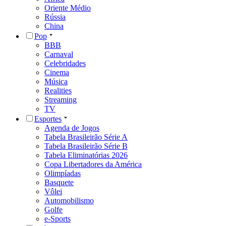
Oriente Médio
Rússia
China
Pop
BBB
Carnaval
Celebridades
Cinema
Música
Realities
Streaming
TV
Esportes
Agenda de Jogos
Tabela Brasileirão Série A
Tabela Brasileirão Série B
Tabela Eliminatórias 2026
Copa Libertadores da América
Olimpíadas
Basquete
Vôlei
Automobilismo
Golfe
e-Sports