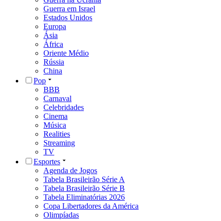
Guerra em Israel
Estados Unidos
Europa
Ásia
África
Oriente Médio
Rússia
China
Pop
BBB
Carnaval
Celebridades
Cinema
Música
Realities
Streaming
TV
Esportes
Agenda de Jogos
Tabela Brasileirão Série A
Tabela Brasileirão Série B
Tabela Eliminatórias 2026
Copa Libertadores da América
Olimpíadas