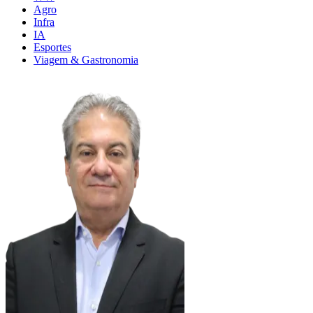
Agro
Infra
IA
Esportes
Viagem & Gastronomia