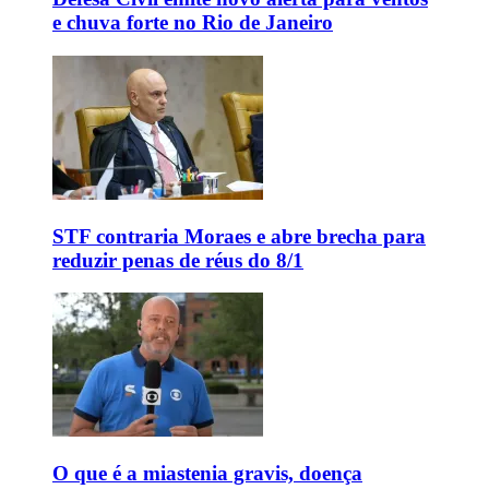
e chuva forte no Rio de Janeiro
STF contraria Moraes e abre brecha para
reduzir penas de réus do 8/1
O que é a miastenia gravis, doença