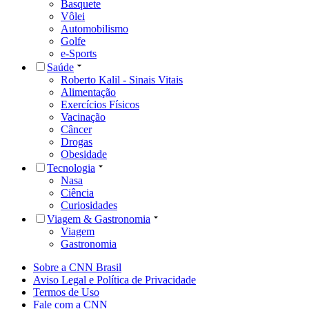
Basquete
Vôlei
Automobilismo
Golfe
e-Sports
Saúde
Roberto Kalil - Sinais Vitais
Alimentação
Exercícios Físicos
Vacinação
Câncer
Drogas
Obesidade
Tecnologia
Nasa
Ciência
Curiosidades
Viagem & Gastronomia
Viagem
Gastronomia
Sobre a CNN Brasil
Aviso Legal e Política de Privacidade
Termos de Uso
Fale com a CNN