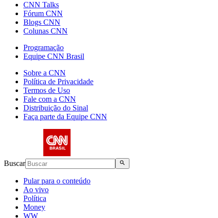
CNN Talks
Fórum CNN
Blogs CNN
Colunas CNN
Programação
Equipe CNN Brasil
Sobre a CNN
Política de Privacidade
Termos de Uso
Fale com a CNN
Distribuição do Sinal
Faça parte da Equipe CNN
Buscar
Pular para o conteúdo
Ao vivo
Política
Money
WW