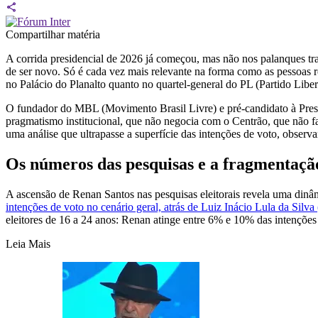
Compartilhar matéria
A corrida presidencial de 2026 já começou, mas não nos palanques tra
de ser novo. Só é cada vez mais relevante na forma como as pessoas r
no Palácio do Planalto quanto no quartel-general do PL (Partido Libe
O fundador do MBL (Movimento Brasil Livre) e pré-candidato à Presi
pragmatismo institucional, que não negocia com o Centrão, que não f
uma análise que ultrapasse a superfície das intenções de voto, observa
Os números das pesquisas e a fragmentaçã
A ascensão de Renan Santos nas pesquisas eleitorais revela uma dinâmi
intenções de voto no cenário geral, atrás de Luiz Inácio Lula da Sil
eleitores de 16 a 24 anos: Renan atinge entre 6% e 10% das intençõ
Leia Mais