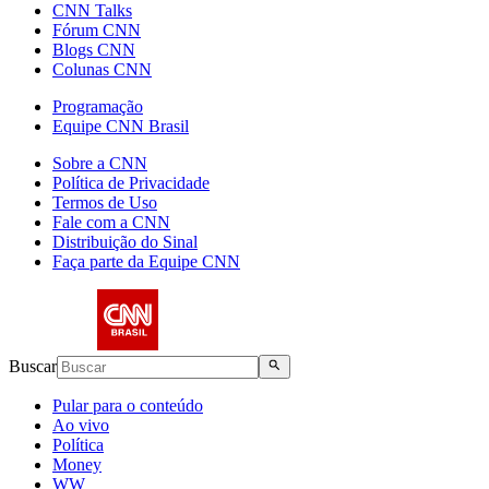
CNN Talks
Fórum CNN
Blogs CNN
Colunas CNN
Programação
Equipe CNN Brasil
Sobre a CNN
Política de Privacidade
Termos de Uso
Fale com a CNN
Distribuição do Sinal
Faça parte da Equipe CNN
Buscar
Pular para o conteúdo
Ao vivo
Política
Money
WW