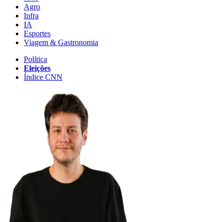
Agro
Infra
IA
Esportes
Viagem & Gastronomia
Política
Eleições
Índice CNN