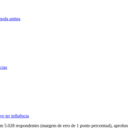
moda antiga
cias
e ter influência
om 5.028 respondentes (margem de erro de 1 ponto percentual), aprofun