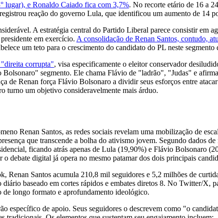
° lugar), e Ronaldo Caiado fica com 3,7%
. No recorte etário de 16 a 
 registrou reação do governo Lula, que identificou um aumento de 14 p
iderável. A estratégia central do Partido Liberal parece consistir em a
 presidente em exercício.
A consolidação de Renan Santos, contudo, at
belece um teto para o crescimento do candidato do PL neste segmento 
"direita corrupta"
, visa especificamente o eleitor conservador desiludi
io Bolsonaro" segmento. Ele chama Flávio de "ladrão", "Judas" e afirma
nça de Renan força Flávio Bolsonaro a dividir seus esforços entre ataca
ro turno um objetivo consideravelmente mais árduo.
ômeno Renan Santos, as redes sociais revelam uma mobilização de escal
 presença que transcende a bolha do ativismo jovem. Segundo dados d
sidencial, ficando atrás apenas de Lula (19,90%) e Flávio Bolsonaro (
 o debate digital já opera no mesmo patamar dos dois principais candid
Tok, Renan Santos acumula 210,8 mil seguidores e 5,2 milhões de curtid
diário baseado em cortes rápidos e embates diretos 8. No Twitter/X, pa
o de longo formato e aprofundamento ideológico.
o específico de apoio. Seus seguidores o descrevem como "o candidato q
es tradicionais. Os elementos que sustentam seu engajamento incluem: