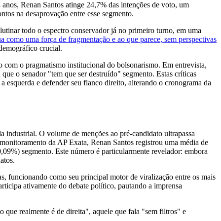
24 anos, Renan Santos atinge 24,7% das intenções de voto, um
ontos na desaprovação entre esse segmento.
glutinar todo o espectro conservador já no primeiro turno, em uma
ua como uma força de fragmentação e ao que parece, sem perspectivas
demográfico crucial.
do com o pragmatismo institucional do bolsonarismo. Em entrevista,
 que o senador "tem que ser destruído" segmento. Estas críticas
r a esquerda e defender seu flanco direito, alterando o cronograma da
a industrial. O volume de menções ao pré-candidato ultrapassa
e monitoramento da AP Exata, Renan Santos registrou uma média de
20,09%) segmento. Este número é particularmente revelador: embora
atos.
as, funcionando como seu principal motor de viralização entre os mais
rticipa ativamente do debate político, pautando a imprensa
ue realmente é de direita", aquele que fala "sem filtros" e