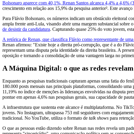
Bolsonaro aparece com 40,1%, Renan Santos alcança 4,4% a 4,6% (3
crescimento em relação aos 15,9% da pesquisa anterior². Este avanço
Para Flávio Bolsonaro, os números indicam um obstáculo eleitoral cons
ampla frente anti-Lula, visando abrir uma margem substancial sobre o
de desistir da candidatura
. Capturando quase 25% do voto jovem, esta
A retórica de Renan, que classifica Flávio como representante de uma 
Renan afirmou: "Existe hoje a direita pró-corrupção, que é a do Fláv
representam uma disputa pela identidade da direita brasileira. A prese
oposição e tornando a consolidação de uma vantagem larga no primei
A Máquina Digital: o que as redes revelam
Enquanto as pesquisas tradicionais capturam apenas uma fatia do fen
180.000 posts mensais nas principais plataformas, consolidando uma
11,19% no índice de menções às lideranças envolvidas na disputa pre
pontue em apenas 4,6% nas pesquisas gerais, sua capacidade de pautar
A infraestrutura que sustenta este alcance é multiplataforma. No Tik
jovens. No Instagram, ultrapassa 753 mil seguidores com engajamento 
tradicional. No YouTube, utiliza o formato de
talk shows
para retençã
O que as pessoas estão dizendo sobre Renan nas redes revela um padrã
representa "sincericídio", uma comunicação política sem as convençõ