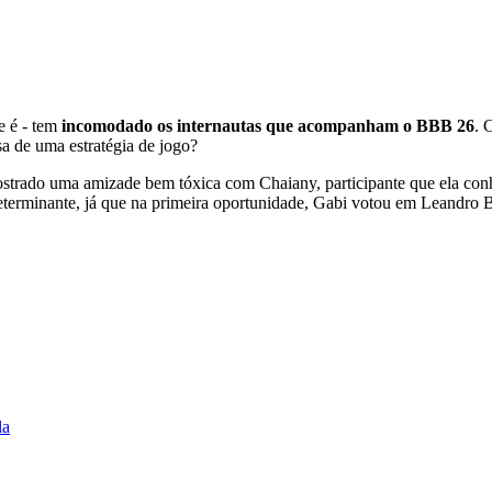
e é - tem
incomodado os internautas que acompanham o BBB 26
. 
sa de uma estratégia de jogo?
mostrado uma amizade bem tóxica com Chaiany, participante que ela co
eterminante, já que na primeira oportunidade, Gabi votou em Leandro
la