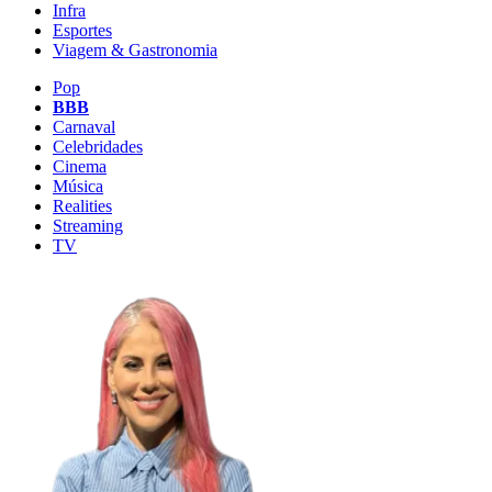
Infra
Esportes
Viagem & Gastronomia
Pop
BBB
Carnaval
Celebridades
Cinema
Música
Realities
Streaming
TV