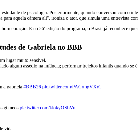
 estudante de psicologia. Posteriormente, quando conversou com o int
 para aquela câmera ali", ironiza o ator, que simula uma entrevista co
um bom coração. E na 26ª edição do programa, o Brasil já reconhece que
titudes de Gabriela no BBB
m lugar muito sensível.
ado algum assédio na infância; performar trejeitos infantis quando se
m a gabriela
#BBB26
pic.twitter.com/PACrmgVXrC
dos gêmeos
pic.twitter.com/kiokyOSbVu
de vida