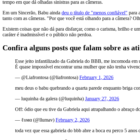
tempo em que dá olhadas sinistras para as câmeras.
Em um Sincerão, Babu ainda
deu o título de "menos confiável"
para a
tanto com as câmeras. "Por que você está olhando para a câmera? Olha
Existem coisas que não dá para disfarçar, como o carisma, brilho e 
caráter é inadmissível e o público não perdoa.
Confira alguns posts que falam sobre as a
Esse jeito infantilizado da Gabriela do BBB, me incomoda em u
É quase impossível encontrar uma mulher que não tenha vivenci
— @Liafrontosa (@liafrontosa)
February 1, 2026
meu deus o babu quebrando a quarta parede enquanto briga co
— luquinha da galera (@luquinha)
January 27, 2026
Off: ódio que eu tive da Gabriela aqui atrapalhando o abraço 
— ℓυмα (@llumav)
February 2, 2026
toda vez que essa gabriela do bbb abre a boca eu perco 5 anos 