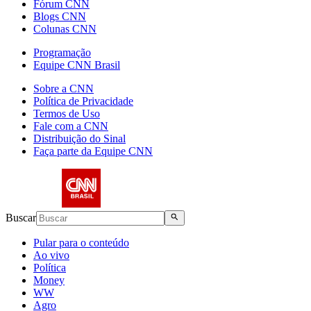
Fórum CNN
Blogs CNN
Colunas CNN
Programação
Equipe CNN Brasil
Sobre a CNN
Política de Privacidade
Termos de Uso
Fale com a CNN
Distribuição do Sinal
Faça parte da Equipe CNN
Buscar
Pular para o conteúdo
Ao vivo
Política
Money
WW
Agro