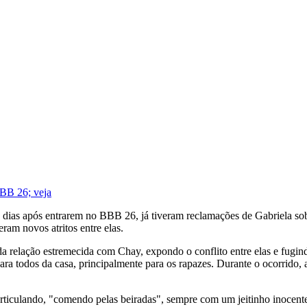
BBB 26; veja
rês dias após entrarem no BBB 26, já tiveram reclamações de Gabriela s
ram novos atritos entre elas.
da relação estremecida com Chay, expondo o conflito entre elas e fug
a todos da casa, principalmente para os rapazes. Durante o ocorrido, a go
 articulando, "comendo pelas beiradas", sempre com um jeitinho inoce