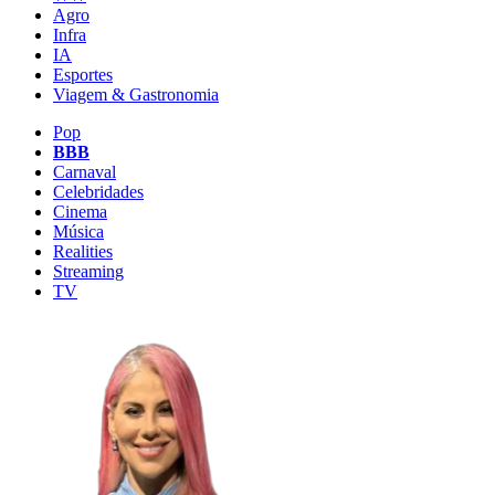
Agro
Infra
IA
Esportes
Viagem & Gastronomia
Pop
BBB
Carnaval
Celebridades
Cinema
Música
Realities
Streaming
TV