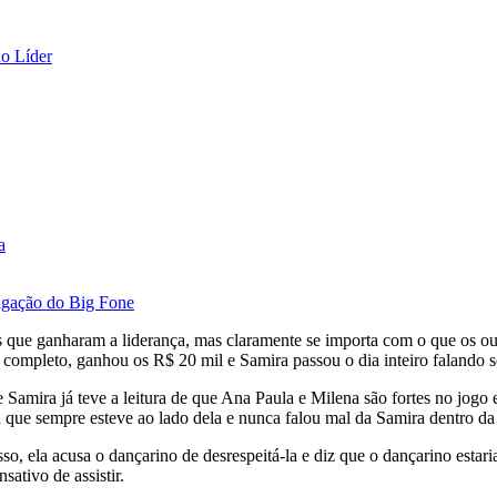
o Líder
a
igação do Big Fone
as que ganharam a liderança, mas claramente se importa com o que os 
r completo, ganhou os R$ 20 mil e Samira passou o dia inteiro falando s
e Samira já teve a leitura de que Ana Paula e Milena são fortes no jogo e
oa que sempre esteve ao lado dela e nunca falou mal da Samira dentro da
isso, ela acusa o dançarino de desrespeitá-la e diz que o dançarino esta
ativo de assistir.