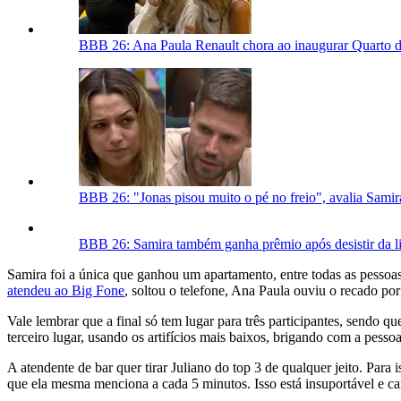
BBB 26: Ana Paula Renault chora ao inaugurar Quarto d
BBB 26: "Jonas pisou muito o pé no freio", avalia Samir
BBB 26: Samira também ganha prêmio após desistir da l
Samira foi a única que ganhou um apartamento, entre todas as pesso
atendeu ao Big Fone
, soltou o telefone, Ana Paula ouviu o recado po
Vale lembrar que a final só tem lugar para três participantes, sendo qu
terceiro lugar, usando os artifícios mais baixos, brigando com a pess
A atendente de bar quer tirar Juliano do top 3 de qualquer jeito. Para 
que ela mesma menciona a cada 5 minutos. Isso está insuportável e cans