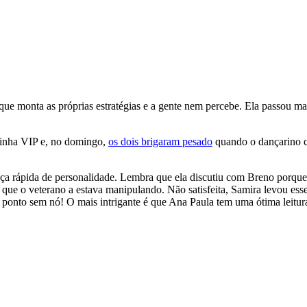
 que monta as próprias estratégias e a gente nem percebe. Ela passou 
ozinha VIP e, no domingo,
os dois brigaram pesado
quando o dançarino c
nça rápida de personalidade. Lembra que ela discutiu com Breno porqu
u que o veterano a estava manipulando. Não satisfeita, Samira levou es
 ponto sem nó! O mais intrigante é que Ana Paula tem uma ótima leitur