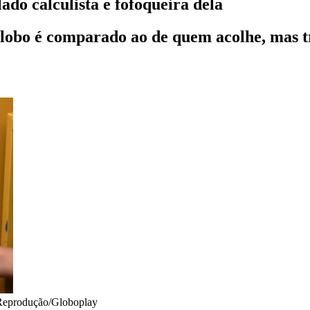
do calculista e fofoqueira dela
obo é comparado ao de quem acolhe, mas tr
Reprodução/Globoplay