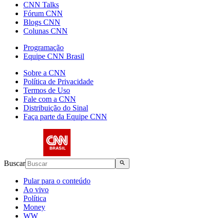
CNN Talks
Fórum CNN
Blogs CNN
Colunas CNN
Programação
Equipe CNN Brasil
Sobre a CNN
Política de Privacidade
Termos de Uso
Fale com a CNN
Distribuição do Sinal
Faça parte da Equipe CNN
Buscar
Pular para o conteúdo
Ao vivo
Política
Money
WW