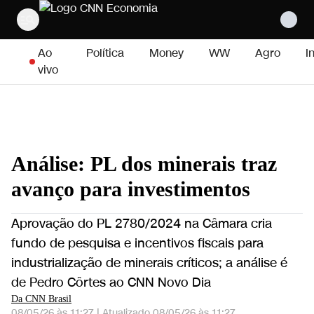
Pular para o conteúdo
Ao
Política
Money
WW
Agro
I
vivo
Análise: PL dos minerais traz
avanço para investimentos
Aprovação do PL 2780/2024 na Câmara cria
fundo de pesquisa e incentivos fiscais para
industrialização de minerais críticos; a análise é
de Pedro Côrtes ao CNN Novo Dia
Da CNN Brasil
08/05/26 às 11:27
|
Atualizado
08/05/26 às 11:27