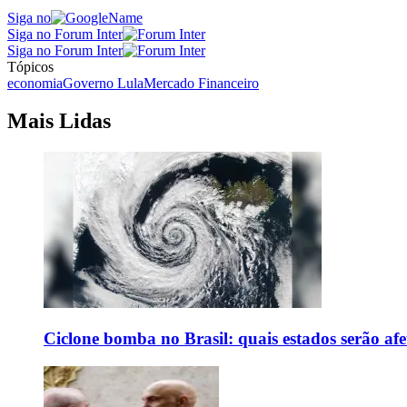
Siga no
Siga no Forum Inter
Siga no Forum Inter
Tópicos
economia
Governo Lula
Mercado Financeiro
Mais Lidas
Ciclone bomba no Brasil: quais estados serão af