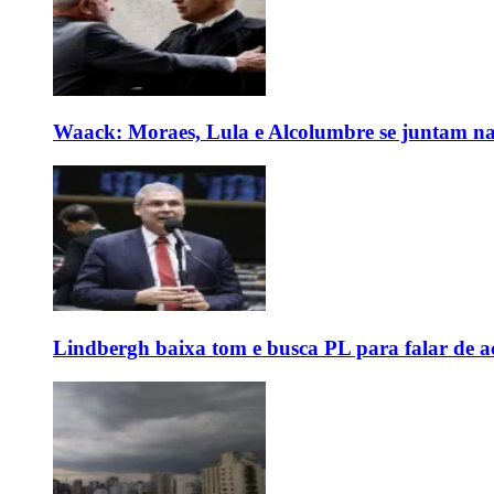
Waack: Moraes, Lula e Alcolumbre se juntam na
Lindbergh baixa tom e busca PL para falar de ac