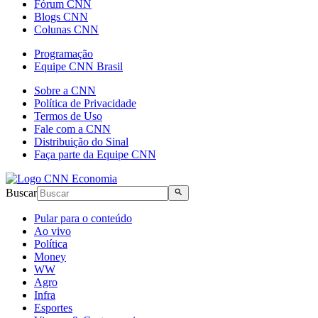
Fórum CNN
Blogs CNN
Colunas CNN
Programação
Equipe CNN Brasil
Sobre a CNN
Política de Privacidade
Termos de Uso
Fale com a CNN
Distribuição do Sinal
Faça parte da Equipe CNN
Buscar
Pular para o conteúdo
Ao vivo
Política
Money
WW
Agro
Infra
Esportes