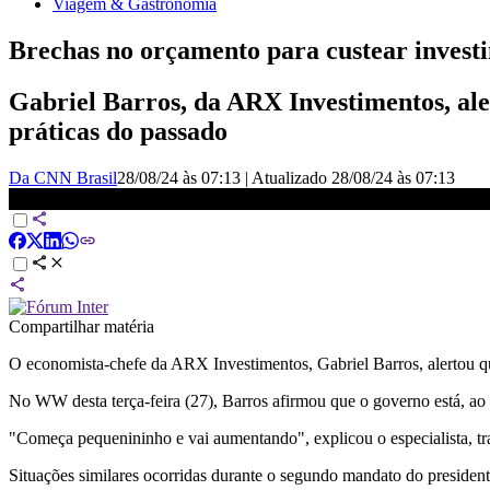
Viagem & Gastronomia
Brechas no orçamento para custear invest
Gabriel Barros, da ARX Investimentos, al
práticas do passado
Da CNN Brasil
28/08/24 às 07:13
|
Atualizado
28/08/24 às 07:13
Especialista: Mecanismos do Governo para bancar projetos pesam bas
Compartilhar matéria
O economista-chefe da ARX Investimentos, Gabriel Barros, alertou qu
No WW desta terça-feira (27), Barros afirmou que o governo está, ao
"Começa pequenininho e vai aumentando", explicou o especialista, t
Situações similares ocorridas durante o segundo mandato do presiden