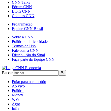
CNN Talks
Fórum CNN
Blogs CNN
Colunas CNN
Programação
Equipe CNN Brasil
Sobre a CNN
Política de Privacidade
Termos de Uso
Fale com a CNN
Distribuição do Sinal
Faça parte da Equipe CNN
Buscar
Pular para o conteúdo
Ao vivo
Política
Money
WW
Agro
Infra