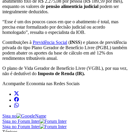
abatimento fixo de R$ 2.275,08 por pessoa (R$ 189,59 por mês),
enquanto os valores de
pensão alimentícia judicial
podem ser
integralmente deduzidos.
“Esse é um dos poucos casos em que o abatimento é total, mas
precisa estar formalizado por decisão judicial ou acordo
homologado”, ressalta o especialista da IOB.
Contribuições à
Previdência Social
(
INSS
) e planos de previdência
privada do tipo Plano Gerador de Benefício Livre (PGBL) também
podem abater os aportes da base de cálculo em até 12% dos
rendimentos tributáveis anual.
O plano de Vida Gerador de Benefício Livre (VGBL), por sua vez,
não é dedutível do
Imposto de Renda (IR).
Acompanhe
Economia
nas Redes Sociais
Siga no
Siga no Forum Inter
Siga no Forum Inter
Tópicos