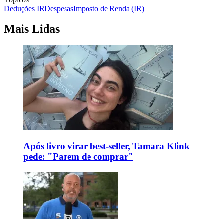
Deduções IR
Despesas
Imposto de Renda (IR)
Mais Lidas
Após livro virar best-seller, Tamara Klink
pede: "Parem de comprar"