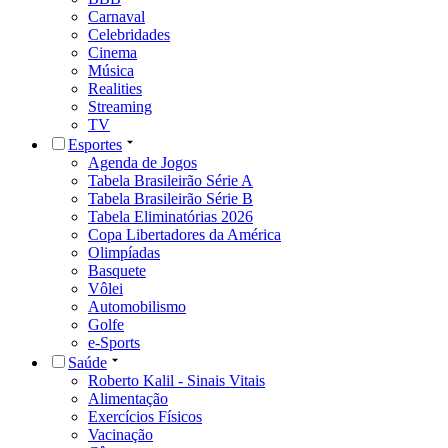
Carnaval
Celebridades
Cinema
Música
Realities
Streaming
TV
Esportes
Agenda de Jogos
Tabela Brasileirão Série A
Tabela Brasileirão Série B
Tabela Eliminatórias 2026
Copa Libertadores da América
Olimpíadas
Basquete
Vôlei
Automobilismo
Golfe
e-Sports
Saúde
Roberto Kalil - Sinais Vitais
Alimentação
Exercícios Físicos
Vacinação