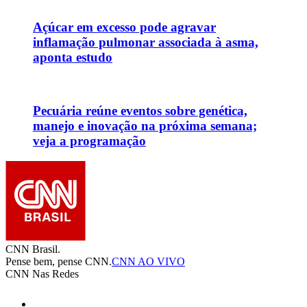
Açúcar em excesso pode agravar
inflamação pulmonar associada à asma,
aponta estudo
Pecuária reúne eventos sobre genética,
manejo e inovação na próxima semana;
veja a programação
CNN Brasil.
Pense bem, pense CNN.
CNN AO VIVO
CNN Nas Redes