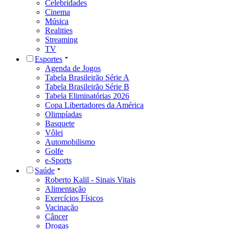
Celebridades
Cinema
Música
Realities
Streaming
TV
Esportes
Agenda de Jogos
Tabela Brasileirão Série A
Tabela Brasileirão Série B
Tabela Eliminatórias 2026
Copa Libertadores da América
Olimpíadas
Basquete
Vôlei
Automobilismo
Golfe
e-Sports
Saúde
Roberto Kalil - Sinais Vitais
Alimentação
Exercícios Físicos
Vacinação
Câncer
Drogas