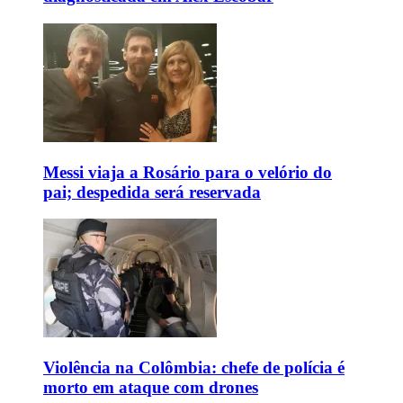
Messi viaja a Rosário para o velório do
pai; despedida será reservada
Violência na Colômbia: chefe de polícia é
morto em ataque com drones