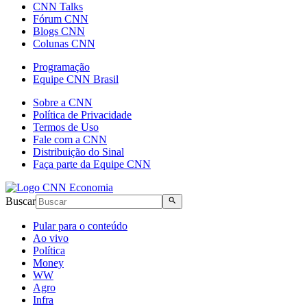
CNN Talks
Fórum CNN
Blogs CNN
Colunas CNN
Programação
Equipe CNN Brasil
Sobre a CNN
Política de Privacidade
Termos de Uso
Fale com a CNN
Distribuição do Sinal
Faça parte da Equipe CNN
Buscar
Pular para o conteúdo
Ao vivo
Política
Money
WW
Agro
Infra