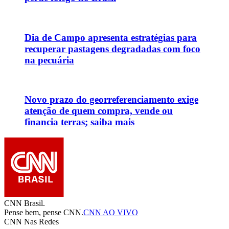
Dia de Campo apresenta estratégias para
recuperar pastagens degradadas com foco
na pecuária
Novo prazo do georreferenciamento exige
atenção de quem compra, vende ou
financia terras; saiba mais
CNN Brasil.
Pense bem, pense CNN.
CNN AO VIVO
CNN Nas Redes