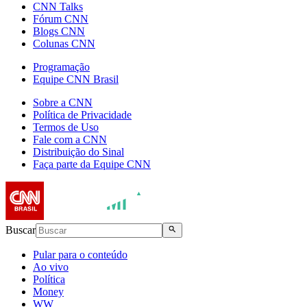
CNN Talks
Fórum CNN
Blogs CNN
Colunas CNN
Programação
Equipe CNN Brasil
Sobre a CNN
Política de Privacidade
Termos de Uso
Fale com a CNN
Distribuição do Sinal
Faça parte da Equipe CNN
Buscar
Pular para o conteúdo
Ao vivo
Política
Money
WW