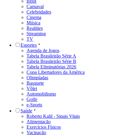
BBB
Carnaval
Celebridades
Cinema
Música
Realities
Streaming
TV
Esportes
Agenda de Jogos
Tabela Brasileirão Série A
Tabela Brasileirão Série B
Tabela Eliminatórias 2026
Copa Libertadores da América
Olimpíadas
Basquete
Vôlei
Automobilismo
Golfe
e-Sports
Saúde
Roberto Kalil - Sinais Vitais
Alimentação
Exercícios Físicos
Vacinação