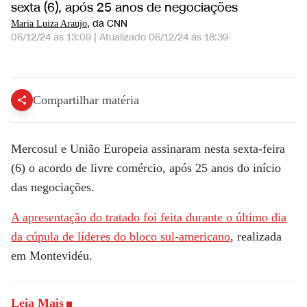
sexta (6), após 25 anos de negociações
, da CNN
Maria Luiza Araujo
06/12/24 às 13:09
|
Atualizado
06/12/24 às 18:39
Mercosul e União Europeia fecham acordo histórico nesta sexta | CNN ARENA
Compartilhar matéria
Mercosul e União Europeia assinaram nesta sexta-feira
(6) o acordo de livre comércio, após 25 anos do início
das negociações.
A apresentação do tratado foi feita durante o último dia
da cúpula de líderes do bloco sul-americano
, realizada
em Montevidéu.
Leia Mais