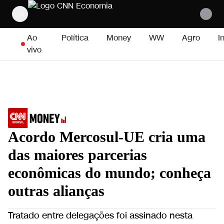
Pular para o conteúdo
Ao
Política
Money
WW
Agro
I
vivo
Acordo Mercosul-UE cria uma
das maiores parcerias
econômicas do mundo; conheça
outras alianças
Tratado entre delegações foi assinado nesta