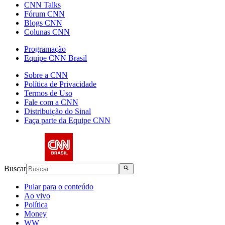
CNN Talks
Fórum CNN
Blogs CNN
Colunas CNN
Programação
Equipe CNN Brasil
Sobre a CNN
Política de Privacidade
Termos de Uso
Fale com a CNN
Distribuição do Sinal
Faça parte da Equipe CNN
Buscar
Pular para o conteúdo
Ao vivo
Política
Money
WW