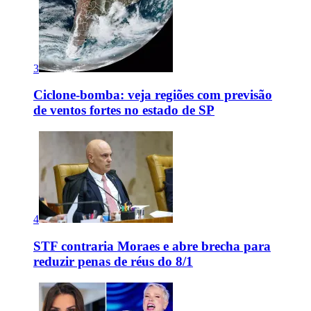
3
Ciclone-bomba: veja regiões com previsão
de ventos fortes no estado de SP
4
STF contraria Moraes e abre brecha para
reduzir penas de réus do 8/1