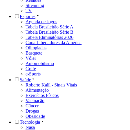
Realities
Streaming
TV
Esportes
Agenda de Jogos
Tabela Brasileirão Série A
Tabela Brasileirão Série B
Tabela Eliminatórias 2026
Copa Libertadores da América
Olimpíadas
Basquete
Vôlei
Automobilismo
Golfe
e-Sports
Saúde
Roberto Kalil - Sinais Vitais
Alimentação
Exercícios Físicos
Vacinação
Câncer
Drogas
Obesidade
Tecnologia
Nasa