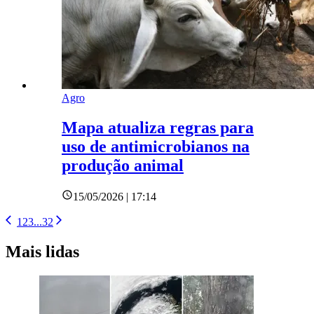
Agro
Mapa atualiza regras para
uso de antimicrobianos na
produção animal
15/05/2026 | 17:14
1
2
3
...
32
Mais lidas