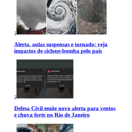
1
Alerta, aulas suspensas e tornado: veja
impactos de ciclone-bomba pelo país
2
Defesa Civil emite novo alerta para ventos
e chuva forte no Rio de Janeiro