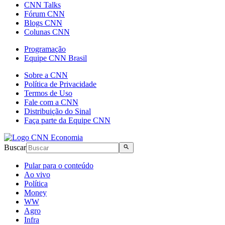
CNN Talks
Fórum CNN
Blogs CNN
Colunas CNN
Programação
Equipe CNN Brasil
Sobre a CNN
Política de Privacidade
Termos de Uso
Fale com a CNN
Distribuição do Sinal
Faça parte da Equipe CNN
Buscar
Pular para o conteúdo
Ao vivo
Política
Money
WW
Agro
Infra