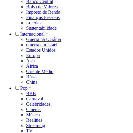
Banco Central
Bolsa de Valores
Imposto de Renda
Finanças Pessoais
Loterias
Sustentabilidade
Internacional
Guerra na Ucrânia
Guerra em Israel
Estados Unidos
Europa
Ásia
África
Oriente Médio
Rússia
China
Pop
BBB
Carnaval
Celebridades
Cinema
Música
Realities
Streaming
TV