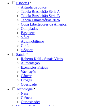
Esportes
Agenda de Jogos
Tabela Brasileirão Série A
Tabela Brasileirão Série B
Tabela Eliminatórias 2026
Copa Libertadores da América
Olimpíadas
Basquete
Vôlei
Automobilismo
Golfe
e-Sports
Saúde
Roberto Kalil - Sinais Vitais
Alimentação
Exercícios Físicos
Vacinação
Câncer
Drogas
Obesidade
Tecnologia
Nasa
Ciência
Curiosidades