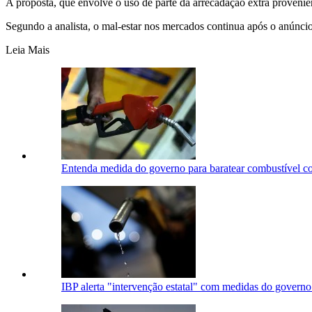
A proposta, que envolve o uso de parte da arrecadação extra provenie
Segundo a analista, o mal-estar nos mercados continua após o anúnci
Leia Mais
Entenda medida do governo para baratear combustível co
IBP alerta "intervenção estatal" com medidas do governo