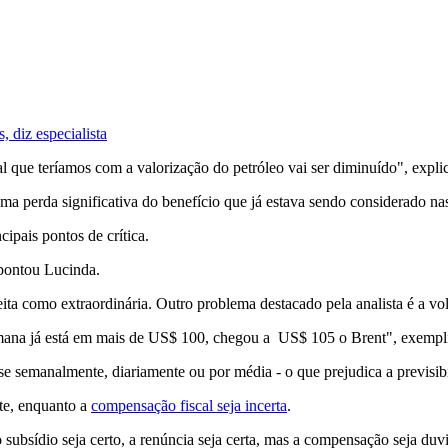
, diz especialista
 que teríamos com a valorização do petróleo vai ser diminuído", expli
uma perda significativa do benefício que já estava sendo considerado nas
ipais pontos de crítica.
pontou Lucinda.
a como extraordinária. Outro problema destacado pela analista é a volat
emana já está em mais de US$ 100, chegou a US$ 105 o Brent", exempli
- se semanalmente, diariamente ou por média - o que prejudica a previsib
te, enquanto a
compensação fiscal seja incerta
.
 subsídio seja certo, a renúncia seja certa, mas a compensação seja duv