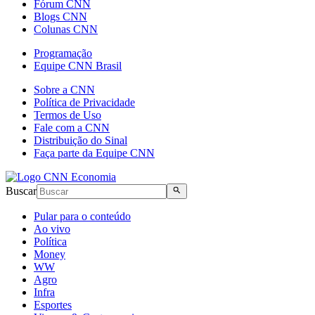
Fórum CNN
Blogs CNN
Colunas CNN
Programação
Equipe CNN Brasil
Sobre a CNN
Política de Privacidade
Termos de Uso
Fale com a CNN
Distribuição do Sinal
Faça parte da Equipe CNN
Buscar
Pular para o conteúdo
Ao vivo
Política
Money
WW
Agro
Infra
Esportes