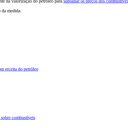
nte da valorização do petróleo para
subsidiar os preços dos combustívei
o da medida.
m receita do petróleo
 sobre combustíveis