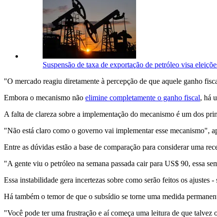
Suspensão de taxa de exportação de petróleo visa eleições
"O mercado reagiu diretamente à percepção de que aquele ganho fiscal
Embora o mecanismo não
elimine completamente o ganho fiscal
, há 
A falta de clareza sobre a implementação do mecanismo é um dos princ
"Não está claro como o governo vai implementar esse mecanismo", a
Entre as dúvidas estão a base de comparação para considerar uma receit
"A gente viu o petróleo na semana passada cair para US$ 90, essa s
Essa instabilidade gera incertezas sobre como serão feitos os ajustes 
Há também o temor de que o subsídio se torne uma medida permanen
"Você pode ter uma frustração e aí começa uma leitura de que talvez o