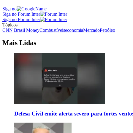
Siga no
Siga no Forum Inter
Siga no Forum Inter
Tópicos
CNN Brasil Money
Combustíveis
economia
Mercado
Petróleo
Mais Lidas
Defesa Civil emite alerta severo para fortes vent